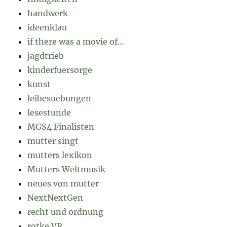
handwerk
ideenklau
if there was a movie of…
jagdtrieb
kinderfuersorge
kunst
leibesuebungen
lesestunde
MGS4 Finalisten
mutter singt
mutters lexikon
Mutters Weltmusik
neues von mutter
NextNextGen
recht und ordnung
rotke VR