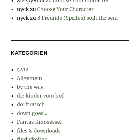
SleepyRudi
zu
Choose Your Character
nyck
zu
Choose Your Character
nyck
zu
8 Freunde (Sprites) sollt Ihr sein
KATEGORIEN
5412
Allgemein
by the way
die kinder vom hof
dorftratsch
down goes…
Fantas Kinosessel
files & downloads
findigkeiten