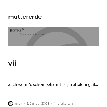
muttererde
vii
auch wenn’s schon bekannt ist, trotzdem geil…
Autor
Veröffentlicht
Kategorien
nyck
2. Januar 2008
findigkeiten