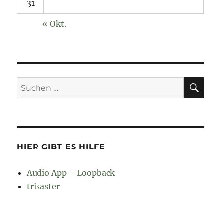
31
« Okt.
SU
Suchen
nach:
HIER GIBT ES HILFE
Audio App – Loopback
trisaster