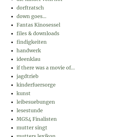
dorftratsch
down goes…
Fantas Kinosessel
files & downloads
findigkeiten
handwerk
ideenklau
if there was a movie of…
jagdtrieb
kinderfuersorge
kunst
leibesuebungen
lesestunde
MGS4 Finalisten
mutter singt
mutters lexikon