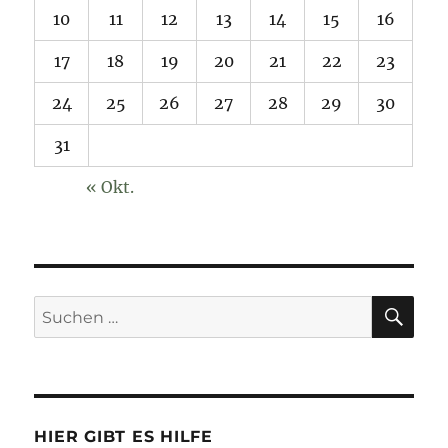
10
11
12
13
14
15
16
17
18
19
20
21
22
23
24
25
26
27
28
29
30
31
« Okt.
SU
Suchen
nach:
HIER GIBT ES HILFE