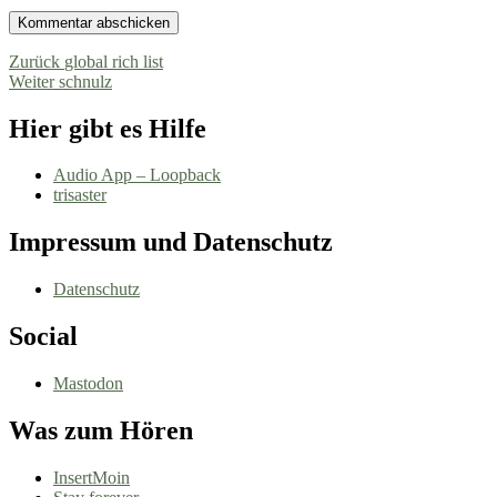
Beitragsnavigation
Vorheriger
Zurück
global rich list
Nächster
Beitrag:
Weiter
schnulz
Beitrag:
Hier gibt es Hilfe
Audio App – Loopback
trisaster
Impressum und Datenschutz
Datenschutz
Social
Mastodon
Was zum Hören
InsertMoin