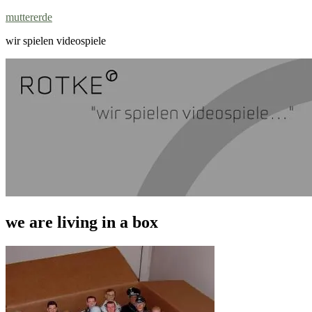
Zum
muttererde
Inhalt
wir spielen videospiele
springen
we are living in a box