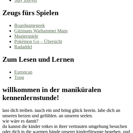
Stay forever
Zeugs fürs Spielen
Boardgamegeek
Gitzmans Warhammer Maps
Magierspiele
Pokémon Go – Übersicht
Radaddel
Zum Lesen und Lernen
Euroncap
Tong
willkommen in der maniküralen
kennenlernstunde!
lass dich treiben. tauch ein und bring glück herein. labe dich an
unseren herzen und gefühlen. an unseren seelen.
wie wäre es damit?
du kannst die kinder rotkes in ihrer vertrauten umgebung besuchen
oder dich in die warmen hände unserer kinderfürsorge begeben. und