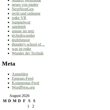
Mutters Weltmusik
neues von mutter
NextNextGen
recht und ordnung
rotke VR
Sammelwut
spieltrieb
spinne im netz
technikwunder
teufelsmoor
thunder's school of…
was ist rotke
Wunder der Technik
Meta
Anmelden
Eintrags-Feed
Kommentar-Feed
WordPress.org
August 2026
M
D
M
D
F
S
S
1
2