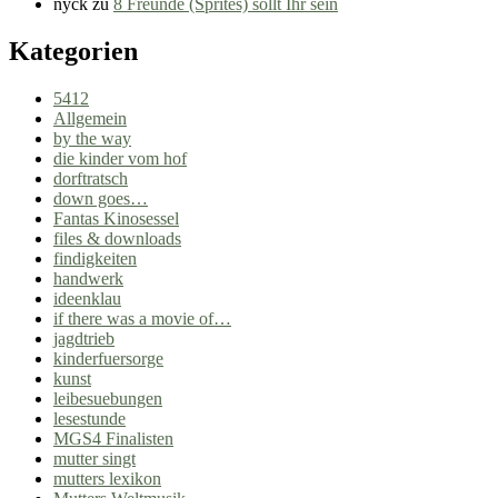
nyck
zu
8 Freunde (Sprites) sollt Ihr sein
Kategorien
5412
Allgemein
by the way
die kinder vom hof
dorftratsch
down goes…
Fantas Kinosessel
files & downloads
findigkeiten
handwerk
ideenklau
if there was a movie of…
jagdtrieb
kinderfuersorge
kunst
leibesuebungen
lesestunde
MGS4 Finalisten
mutter singt
mutters lexikon