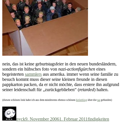
nein, das ist keine geburtstagsfeier in den neuen bundesländern,
sondern ein hübsches foto von
nazi-actionfigürchen
eines
begeisterten
sammlers
aus amerika. immer wenn seine familie zu
besuch kommt muss dieser seine kleinen freunde in diesen
pappkarton packen, da er nicht möchte, dass erstere ihn aufgrund
seiner leidenschaft für „zurückgeblieben“ (
retarded
) halten.
(diesen schönen link habe ich aus dem mindestens ebenso schönen
hitlerblog
über die
taz
gefunden)
Autor
Veröffentlicht
Kategorien
am
nyck
9. November 2006
1. Februar 2011
findigkeiten