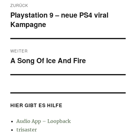
ZURÜCK
Playstation 9 – neue PS4 viral
Vorheriger
Kampagne
Beitrag:
WEITER
A Song Of Ice And Fire
Nächster
Beitrag:
HIER GIBT ES HILFE
Audio App – Loopback
trisaster