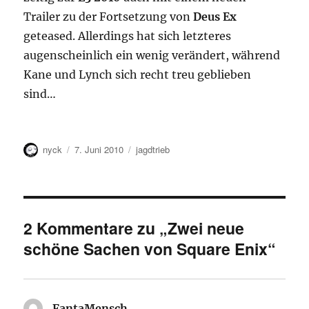
Trailer zu der Fortsetzung von
Deus Ex
geteased. Allerdings hat sich letzteres
augenscheinlich ein wenig verändert, während
Kane und Lynch sich recht treu geblieben
sind…
Autor
Veröffentlicht
Kategorien
nyck
7. Juni 2010
jagdtrieb
am
2 Kommentare zu „Zwei neue
schöne Sachen von Square Enix“
FantaMensch
sagt: