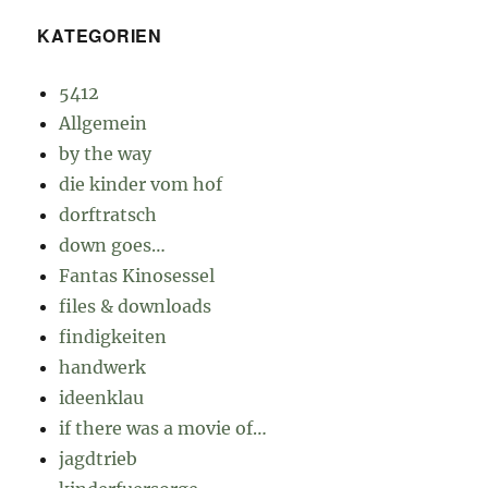
KATEGORIEN
5412
Allgemein
by the way
die kinder vom hof
dorftratsch
down goes…
Fantas Kinosessel
files & downloads
findigkeiten
handwerk
ideenklau
if there was a movie of…
jagdtrieb