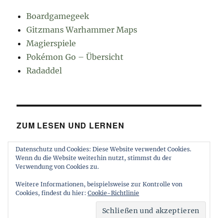
Boardgamegeek
Gitzmans Warhammer Maps
Magierspiele
Pokémon Go – Übersicht
Radaddel
ZUM LESEN UND LERNEN
Datenschutz und Cookies: Diese Website verwendet Cookies.
Euroncap
Wenn du die Website weiterhin nutzt, stimmst du der
Tong
Verwendung von Cookies zu.
Weitere Informationen, beispielsweise zur Kontrolle von
Cookies, findest du hier:
Cookie-Richtlinie
muttererde
Impressum und Datenschutz
Stolz
präsentiert von WordPress