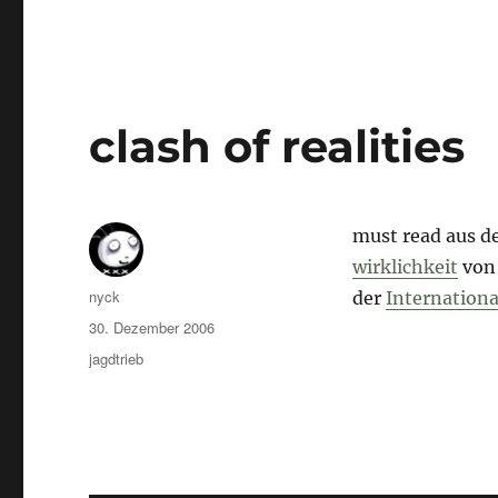
clash of realities
must read aus 
wirklichkeit
von 
Autor
nyck
der
Internation
Veröffentlicht
30. Dezember 2006
am
Kategorien
jagdtrieb