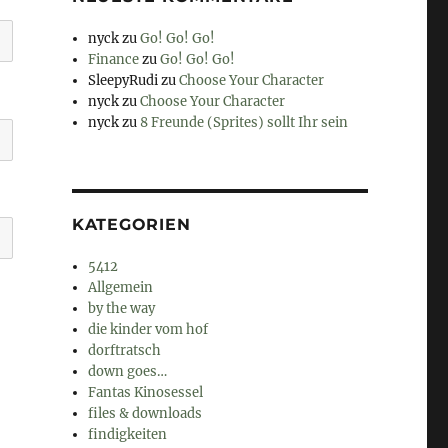
nyck
zu
Go! Go! Go!
Finance
zu
Go! Go! Go!
SleepyRudi
zu
Choose Your Character
nyck
zu
Choose Your Character
nyck
zu
8 Freunde (Sprites) sollt Ihr sein
KATEGORIEN
5412
Allgemein
by the way
die kinder vom hof
dorftratsch
down goes…
Fantas Kinosessel
files & downloads
findigkeiten