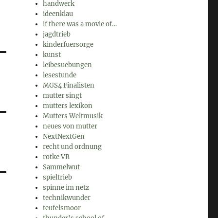
handwerk
ideenklau
if there was a movie of…
jagdtrieb
kinderfuersorge
kunst
leibesuebungen
lesestunde
MGS4 Finalisten
mutter singt
mutters lexikon
Mutters Weltmusik
neues von mutter
NextNextGen
recht und ordnung
rotke VR
Sammelwut
spieltrieb
spinne im netz
technikwunder
teufelsmoor