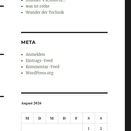
thunder's school of…
was ist rotke
Wunder der Technik
META
Anmelden
Eintrags-Feed
Kommentar-Feed
WordPress.org
August 2026
M
D
M
D
F
S
S
1
2