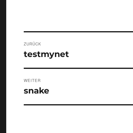
Beitragsnavigation
ZURÜCK
testmynet
Vorheriger
Beitrag:
WEITER
snake
Nächster
Beitrag: