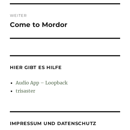
WEITER
Come to Mordor
Nächster
Beitrag:
HIER GIBT ES HILFE
Audio App – Loopback
trisaster
IMPRESSUM UND DATENSCHUTZ