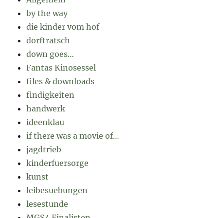
by the way
die kinder vom hof
dorftratsch
down goes…
Fantas Kinosessel
files & downloads
findigkeiten
handwerk
ideenklau
if there was a movie of…
jagdtrieb
kinderfuersorge
kunst
leibesuebungen
lesestunde
MGS4 Finalisten