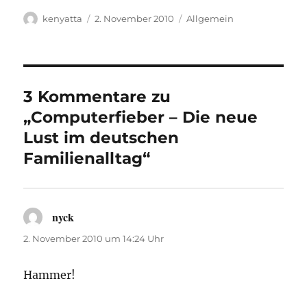
Autor
Veröffentlicht
Kategorien
kenyatta
2. November 2010
Allgemein
am
3 Kommentare zu
„Computerfieber – Die neue
Lust im deutschen
Familienalltag“
nyck
sagt:
2. November 2010 um 14:24 Uhr
Hammer!