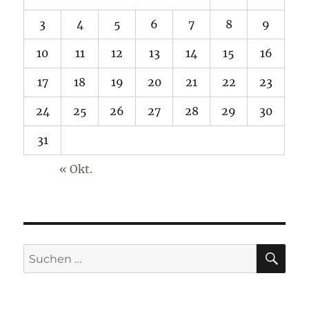
3
4
5
6
7
8
9
10
11
12
13
14
15
16
17
18
19
20
21
22
23
24
25
26
27
28
29
30
31
« Okt.
SU
Suchen
nach: