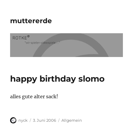
muttererde
happy birthday slomo
alles gute alter sack!
Autor
Veröffentlicht
Kategorien
nyck
3. Juni 2006
Allgemein
am