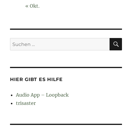
« Okt.
SU
Suchen
nach:
HIER GIBT ES HILFE
Audio App – Loopback
trisaster