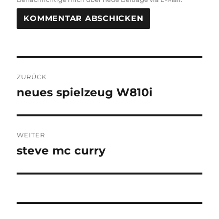
Beitragsnavigation
ZURÜCK
neues spielzeug W810i
Vorheriger
Beitrag:
WEITER
steve mc curry
Nächster
Beitrag: