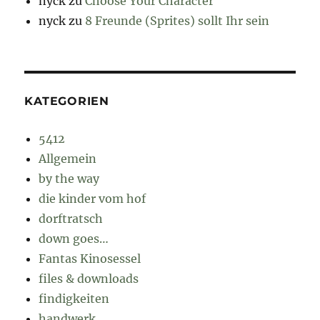
nyck
zu
Choose Your Character
nyck
zu
8 Freunde (Sprites) sollt Ihr sein
KATEGORIEN
5412
Allgemein
by the way
die kinder vom hof
dorftratsch
down goes…
Fantas Kinosessel
files & downloads
findigkeiten
handwerk