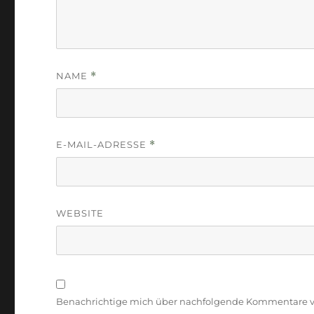
NAME
*
E-MAIL-ADRESSE
*
WEBSITE
Benachrichtige mich über nachfolgende Kommentare vi