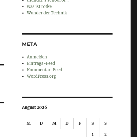
thunder's school of…
was ist rotke
Wunder der Technik
META
Anmelden
Eintrags-Feed
Kommentar-Feed
WordPress.org
August 2026
M
D
M
D
F
S
S
1
2