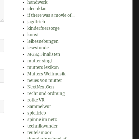
handwerk
ideenklau
if there was a movie of…
jagdtrieb
kinderfuersorge
kunst
leibesuebungen
lesestunde
MGS4 Finalisten
mutter singt
mutters lexikon
Mutters Weltmusik
neues von mutter
NextNextGen
recht und ordnung
rotke VR
Sammelwut
spieltrieb
spinne im netz
technikwunder
teufelsmoor