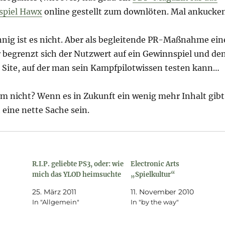
spiel Hawx
online gestellt zum downlöten. Mal ankucke
nnig ist es nicht. Aber als begleitende PR-Maßnahme ein
r begrenzt sich der Nutzwert auf ein Gewinnspiel und de
e Site, auf der man sein Kampfpilotwissen testen kann…
 nicht? Wenn es in Zukunft ein wenig mehr Inhalt gibt
eine nette Sache sein.
R.I.P. geliebte PS3, oder: wie
Electronic Arts
mich das YLOD heimsuchte
„Spielkultur“
25. März 2011
11. November 2010
In "Allgemein"
In "by the way"