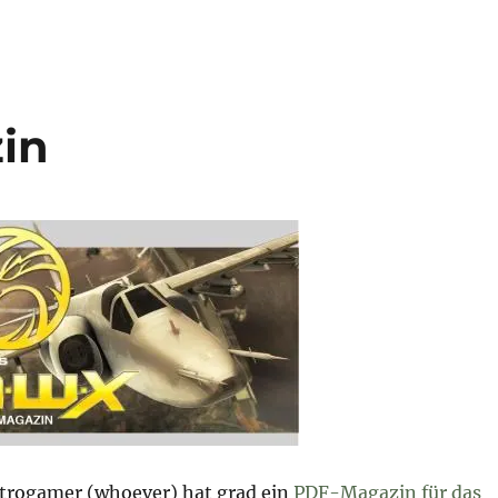
in
ktrogamer (whoever) hat grad ein
PDF-Magazin für das