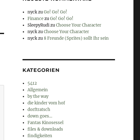
nyck
zu
Go! Go! Go!
Finance
zu
Go! Go! Go!
SleepyRudi
zu
Choose Your Character
nyck
zu
Choose Your Character
nyck
zu
8 Freunde (Sprites) sollt Ihr sein
KATEGORIEN
5412
Allgemein
by the way
die kinder vom hof
dorftratsch
down goes…
Fantas Kinosessel
files & downloads
findigkeiten