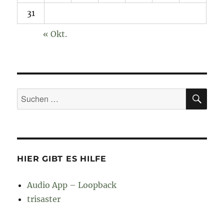
31
« Okt.
SU
Suchen
nach:
HIER GIBT ES HILFE
Audio App – Loopback
trisaster