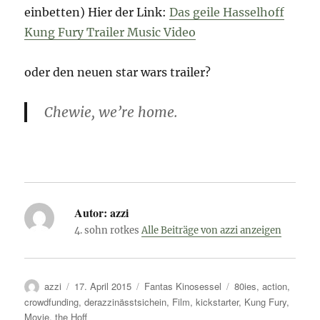
einbetten) Hier der Link:
Das geile Hasselhoff
Kung Fury Trailer Music Video
oder den neuen star wars trailer?
Chewie, we’re home.
Autor:
azzi
4. sohn rotkes
Alle Beiträge von azzi anzeigen
Autor
Veröffentlicht
Kategorien
Schlagwörter
azzi
17. April 2015
Fantas Kinosessel
80ies
,
action
,
am
crowdfunding
,
derazzinässtsichein
,
Film
,
kickstarter
,
Kung Fury
,
Movie
,
the Hoff