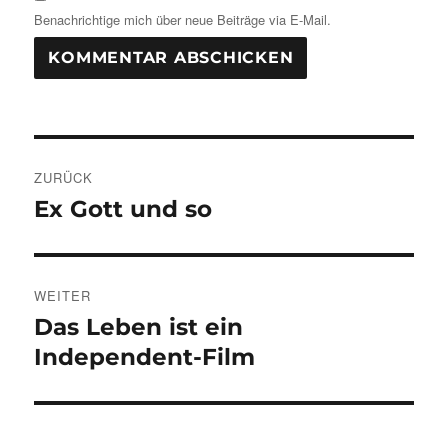
Benachrichtige mich über neue Beiträge via E-Mail.
Beitragsnavigation
ZURÜCK
Ex Gott und so
Vorheriger
Beitrag:
WEITER
Das Leben ist ein
Nächster
Beitrag:
Independent-Film