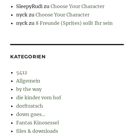
SleepyRudi
zu
Choose Your Character
nyck
zu
Choose Your Character
nyck
zu
8 Freunde (Sprites) sollt Ihr sein
KATEGORIEN
5412
Allgemein
by the way
die kinder vom hof
dorftratsch
down goes…
Fantas Kinosessel
files & downloads