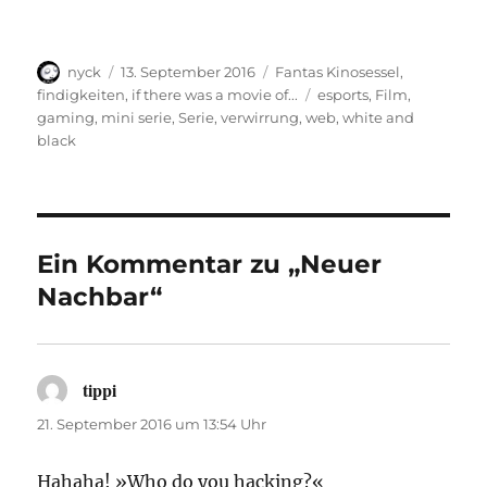
Autor
Veröffentlicht
Kategorien
nyck
13. September 2016
Fantas Kinosessel
,
am
Schlagwörter
findigkeiten
,
if there was a movie of...
esports
,
Film
,
gaming
,
mini serie
,
Serie
,
verwirrung
,
web
,
white and
black
Ein Kommentar zu „Neuer
Nachbar“
tippi
sagt:
21. September 2016 um 13:54 Uhr
Hahaha! »Who do you hacking?«