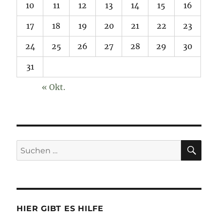
10
11
12
13
14
15
16
17
18
19
20
21
22
23
24
25
26
27
28
29
30
31
« Okt.
SU
Suchen
nach:
HIER GIBT ES HILFE