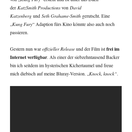
der
KatzSmith Productions
von
David
Katzenberg
und
Seth Grahame-Smith
gerutscht. Eine
„
Kung Fury
“ Adaption fürs Kino könnte also auch noch
passieren.
frei im
Gestern nun war
offizieller Release
und der Film ist
Internet verfügbar
. Als einer der siebzehntausend Backer
bin ich seitdem im hysterischen Kichertaumel und freue
mich diebisch auf meine Bluray-Version. „
Knock, knock“
.