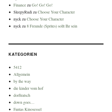
Finance
zu
Go! Go! Go!
SleepyRudi
zu
Choose Your Character
nyck
zu
Choose Your Character
nyck
zu
8 Freunde (Sprites) sollt Ihr sein
KATEGORIEN
5412
Allgemein
by the way
die kinder vom hof
dorftratsch
down goes…
Fantas Kinosessel