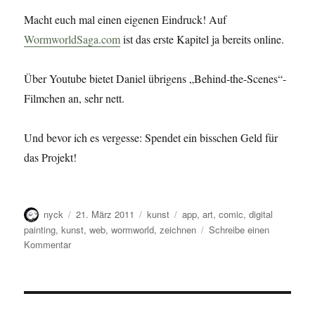
Macht euch mal einen eigenen Eindruck! Auf
WormworldSaga.com
ist das erste Kapitel ja bereits online.
Über Youtube bietet Daniel übrigens „Behind-the-Scenes“-
Filmchen an, sehr nett.
Und bevor ich es vergesse: Spendet ein bisschen Geld für
das Projekt!
Autor
Veröffentlicht
Kategorien
Schlagwörter
nyck
21. März 2011
kunst
app
,
art
,
comic
,
digital
am
painting
,
kunst
,
web
,
wormworld
,
zeichnen
Schreibe einen
zu
Kommentar
Wurmwelt