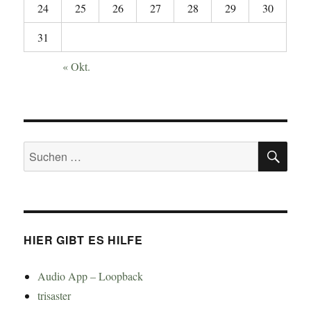
24
25
26
27
28
29
30
31
« Okt.
SU
Suchen
nach:
HIER GIBT ES HILFE
Audio App – Loopback
trisaster