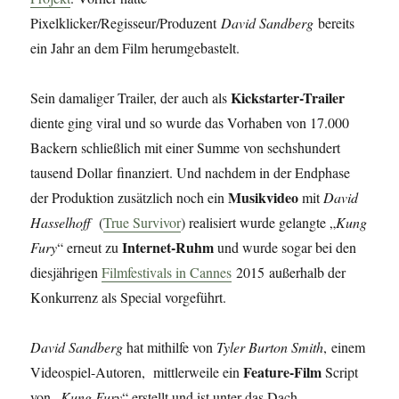
Pixelklicker/Regisseur/Produzent
David Sandberg
bereits
ein Jahr an dem Film herumgebastelt.
Kickstarter-Trailer
Sein damaliger Trailer, der auch als
diente ging viral und so wurde das Vorhaben von 17.000
Backern schließlich mit einer Summe von sechshundert
tausend Dollar finanziert. Und nachdem in der Endphase
Musikvideo
der Produktion zusätzlich noch ein
mit
David
Hasselhoff
(
True Survivor
) realisiert wurde gelangte „
Kung
Internet-Ruhm
Fury
“ erneut zu
und wurde sogar bei den
diesjährigen
Filmfestivals in Cannes
2015 außerhalb der
Konkurrenz als Special vorgeführt.
David Sandberg
hat mithilfe von
Tyler Burton Smith
, einem
Feature-Film
Videospiel-Autoren, mittlerweile ein
Script
von „
Kung Fury
“ erstellt und ist unter das Dach