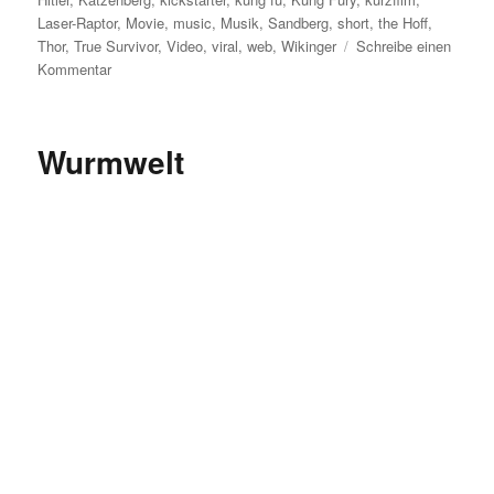
Laser-Raptor
,
Movie
,
music
,
Musik
,
Sandberg
,
short
,
the Hoff
,
Thor
,
True Survivor
,
Video
,
viral
,
web
,
Wikinger
Schreibe einen
zu
Kommentar
„I
am
disarming
Wurmwelt
you“