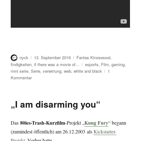
Autor
Veröffentlicht
Kategorien
nyck
13. September 2016
Fantas Kinosessel
,
am
Schlagwörter
findigkeiten
,
if there was a movie of...
esports
,
Film
,
gaming
,
mini serie
,
Serie
,
verwirrung
,
web
,
white and black
1
zu
Kommentar
Neuer
Nachbar
„I am disarming you“
80ies-Trash-Kurzfilm
Kung Fury
Das
-Projekt „
“ begann
(zumindest öffentlich) am 26.12.2003 als
Kickstarter-
Projekt
. Vorher hatte