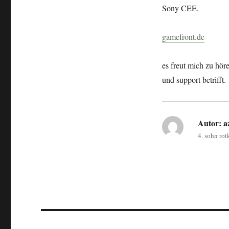
Sony CEE.
gamefront.de
es freut mich zu hör
und support betrifft.
Autor:
az
4. sohn ro