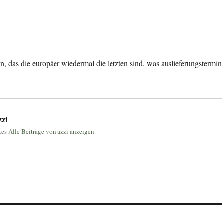
en, das die europäer wiedermal die letzten sind, was auslieferungstermin
zi
tkes
Alle Beiträge von azzi anzeigen