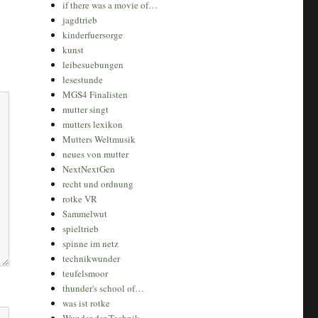
if there was a movie of…
jagdtrieb
kinderfuersorge
kunst
leibesuebungen
lesestunde
MGS4 Finalisten
mutter singt
mutters lexikon
Mutters Weltmusik
neues von mutter
NextNextGen
recht und ordnung
rotke VR
Sammelwut
spieltrieb
spinne im netz
technikwunder
teufelsmoor
thunder's school of…
was ist rotke
Wunder der Technik