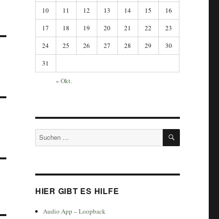
10
11
12
13
14
15
16
17
18
19
20
21
22
23
24
25
26
27
28
29
30
31
« Okt.
SUCHEN
Suchen
nach:
HIER GIBT ES HILFE
Audio App – Loopback