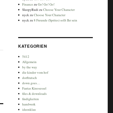
Finance
zu
Go! Go! Go!
SleepyRudi
zu
Choose Your Character
nyck
zu
Choose Your Character
nyck
zu
8 Freunde (Sprites) sollt Ihr sein
KATEGORIEN
5412
Allgemein
by the way
die kinder vom hof
dorftratsch
down goes…
Fantas Kinosessel
files & downloads
findigkeiten
handwerk
ideenklau