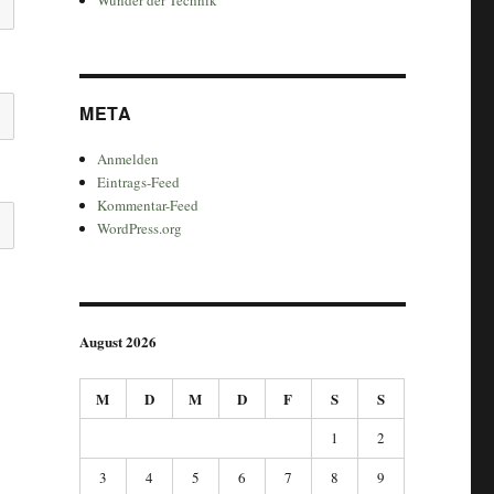
META
Anmelden
Eintrags-Feed
Kommentar-Feed
WordPress.org
August 2026
M
D
M
D
F
S
S
1
2
3
4
5
6
7
8
9