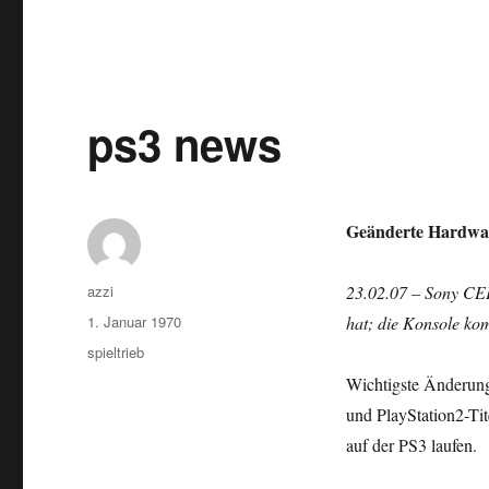
ps3 news
Geänderte Hardware
Autor
azzi
23.02.07 – Sony CEE
Veröffentlicht
1. Januar 1970
hat; die Konsole ko
am
Kategorien
spieltrieb
Wichtigste Änderung 
und PlayStation2-Tit
auf der PS3 laufen.