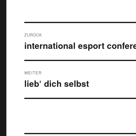
Beitragsnavigation
ZURÜCK
international esport confe
Vorheriger
Beitrag:
WEITER
lieb‘ dich selbst
Nächster
Beitrag: