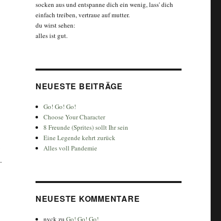
socken aus und entspanne dich ein wenig, lass' dich
einfach treiben, vertraue auf mutter.
du wirst sehen:
alles ist gut.
NEUESTE BEITRÄGE
Go! Go! Go!
Choose Your Character
8 Freunde (Sprites) sollt Ihr sein
Eine Legende kehrt zurück
Alles voll Pandemie
.
NEUESTE KOMMENTARE
nyck
zu
Go! Go! Go!