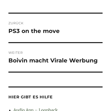
Beitragsnavigation
ZURÜCK
PS3 on the move
Vorheriger
Beitrag:
WEITER
Boivin macht Virale Werbung
Nächster
Beitrag:
HIER GIBT ES HILFE
Audio App – Loopback