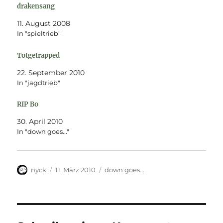
drakensang
11. August 2008
In "spieltrieb"
Totgetrapped
22. September 2010
In "jagdtrieb"
RIP Bo
30. April 2010
In "down goes..."
Autor
Veröffentlicht
Kategorien
nyck
11. März 2010
down goes...
am