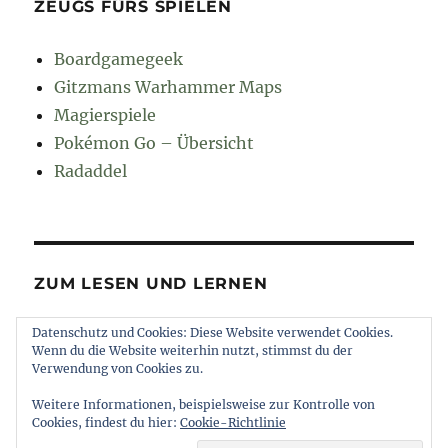
ZEUGS FÜRS SPIELEN
Boardgamegeek
Gitzmans Warhammer Maps
Magierspiele
Pokémon Go – Übersicht
Radaddel
ZUM LESEN UND LERNEN
Datenschutz und Cookies: Diese Website verwendet Cookies.
Euroncap
Wenn du die Website weiterhin nutzt, stimmst du der
Tong
Verwendung von Cookies zu.
Weitere Informationen, beispielsweise zur Kontrolle von
Cookies, findest du hier:
Cookie-Richtlinie
muttererde
Impressum und Datenschutz
Stolz