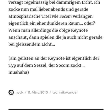
versagt regelmässig bei dämmrigem Licht. Ich
zocke nun mal lieber abends und gerade
atmosphärische Titel wie
Socom
verlangen
eigentlich ein eher dunkleren Raum… oder?
Wenn man allerdings die obige Keynote
anschaut, dann spielen die ja auch nicht gerade
bei gleissendem Licht…
(am geilsten an der Keynote ist eigentlich der
Typ auf dem Sessel, der Socom zockt…
muahaha)
Autor
Veröffentlicht
Kategorien
nyck
11. März 2010
technikwunder
am