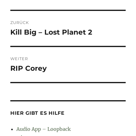
Beitragsnavigation
ZURÜCK
Kill Big – Lost Planet 2
Vorheriger
Beitrag:
WEITER
RIP Corey
Nächster
Beitrag:
HIER GIBT ES HILFE
Audio App – Loopback