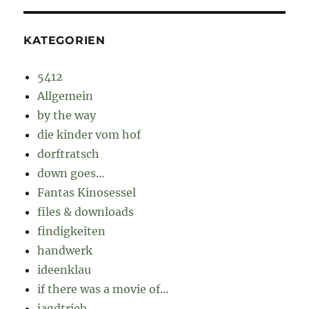
KATEGORIEN
5412
Allgemein
by the way
die kinder vom hof
dorftratsch
down goes…
Fantas Kinosessel
files & downloads
findigkeiten
handwerk
ideenklau
if there was a movie of…
jagdtrieb