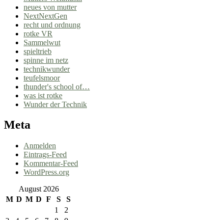
neues von mutter
NextNextGen
recht und ordnung
rotke VR
Sammelwut
spieltrieb
spinne im netz
technikwunder
teufelsmoor
thunder's school of…
was ist rotke
Wunder der Technik
Meta
Anmelden
Eintrags-Feed
Kommentar-Feed
WordPress.org
August 2026
M
D
M
D
F
S
S
1
2