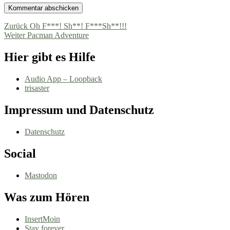
Beitragsnavigation
Vorheriger
Zurück
Oh F***! Sh**! F***Sh**!!!
Nächster
Beitrag:
Weiter
Pacman Adventure
Beitrag:
Hier gibt es Hilfe
Audio App – Loopback
trisaster
Impressum und Datenschutz
Datenschutz
Social
Mastodon
Was zum Hören
InsertMoin
Stay forever