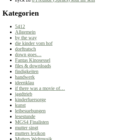
Kategorien
5412
Allgemein
by the way
die kinder vom hof
dorftratsch
down goes…
Fantas Kinosessel
files & downloads
findigkeiten
handwerk
ideenklau
if there was a movie of…
jagdtrieb
kinderfuersorge
kunst
leibesuebungen
lesestunde
MGS4 Finalisten
mutter singt
mutters lexikon
Mutters Weltmusik