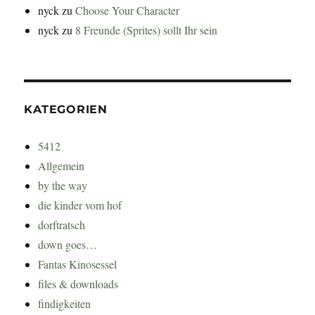
nyck
zu
Choose Your Character
nyck
zu
8 Freunde (Sprites) sollt Ihr sein
KATEGORIEN
5412
Allgemein
by the way
die kinder vom hof
dorftratsch
down goes…
Fantas Kinosessel
files & downloads
findigkeiten