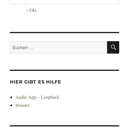
« Okt.
SU
Suchen
nach:
HIER GIBT ES HILFE
Audio App – Loopback
trisaster