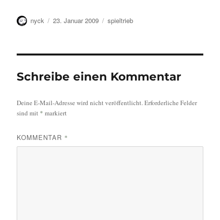
Autor
Veröffentlicht
Kategorien
nyck
23. Januar 2009
spieltrieb
am
Schreibe einen Kommentar
Deine E-Mail-Adresse wird nicht veröffentlicht.
Erforderliche Felder
sind mit
*
markiert
KOMMENTAR
*