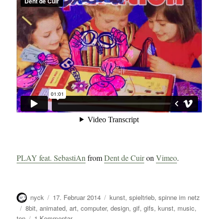
PLAY feat. SebastiAn
from
Dent de Cuir
on
Vimeo
.
Autor
Veröffentlicht
Kategorien
nyck
17. Februar 2014
kunst
,
spieltrieb
,
spinne im netz
am
Schlagwörter
8bit
,
animated
,
art
,
computer
,
design
,
gif
,
gifs
,
kunst
,
music
,
zu
ton
1 Kommentar