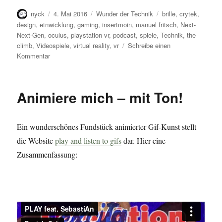
Autor
Veröffentlicht
Kategorien
Schlagwörter
nyck
4. Mai 2016
Wunder der Technik
brille
,
crytek
,
am
design
,
etnwicklung
,
gaming
,
insertmoin
,
manuel fritsch
,
Next-
Next-Gen
,
oculus
,
playstation vr
,
podcast
,
spiele
,
Technik
,
the
climb
,
Videospiele
,
virtual reality
,
vr
Schreibe einen
zu
Kommentar
Entwicklung
VR
–
Animiere mich – mit Ton!
Crytek
Interview
auf
Ein wunderschönes Fundstück animierter Gif-Kunst stellt
Insert
Moin
die Website
play and listen to gifs
dar. Hier eine
Zusammenfassung: