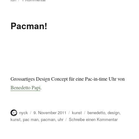
Animiere
mich
–
Pacman!
mit
Ton!
Grossartiges Design Concept für eine Pac-in-time Uhr von
Benedetto Papi
.
Autor
Veröffentlicht
Kategorien
Schlagwörter
nyck
9. November 2011
kunst
benedetto
,
design
,
am
zu
kunst
,
pac man
,
pacman
,
uhr
Schreibe einen Kommentar
Pacman!