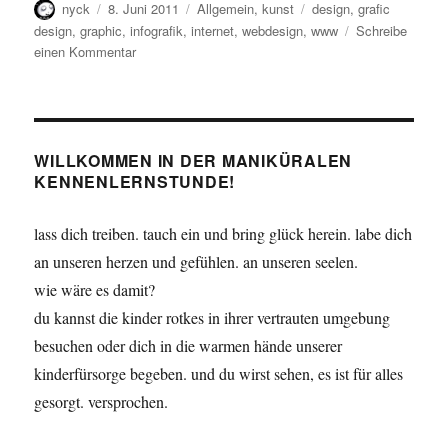
Autor
Veröffentlicht
Kategorien
Schlagwörter
nyck
8. Juni 2011
Allgemein
,
kunst
design
,
grafic
am
design
,
graphic
,
infografik
,
internet
,
webdesign
,
www
Schreibe
zu
einen Kommentar
60
seconds
in
the
www
WILLKOMMEN IN DER MANIKÜRALEN
KENNENLERNSTUNDE!
lass dich treiben. tauch ein und bring glück herein. labe dich
an unseren herzen und gefühlen. an unseren seelen.
wie wäre es damit?
du kannst die kinder rotkes in ihrer vertrauten umgebung
besuchen oder dich in die warmen hände unserer
kinderfürsorge begeben. und du wirst sehen, es ist für alles
gesorgt. versprochen.