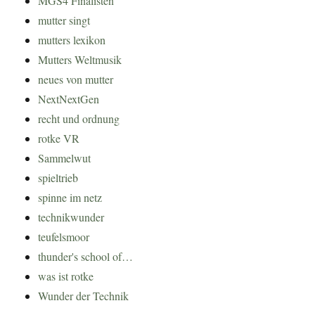
MGS4 Finalisten
mutter singt
mutters lexikon
Mutters Weltmusik
neues von mutter
NextNextGen
recht und ordnung
rotke VR
Sammelwut
spieltrieb
spinne im netz
technikwunder
teufelsmoor
thunder's school of…
was ist rotke
Wunder der Technik