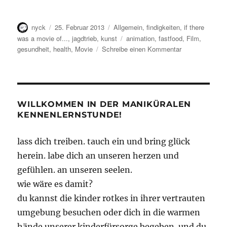
Autor
Veröffentlicht
Kategorien
nyck
25. Februar 2013
Allgemein
,
findigkeiten
,
if there
am
Schlagwörter
was a movie of...
,
jagdtrieb
,
kunst
animation
,
fastfood
,
Film
,
zu
gesundheit
,
health
,
Movie
Schreibe einen Kommentar
If
Animals
Would
Eat
At
WILLKOMMEN IN DER MANIKÜRALEN
McDonalds
KENNENLERNSTUNDE!
lass dich treiben. tauch ein und bring glück
herein. labe dich an unseren herzen und
gefühlen. an unseren seelen.
wie wäre es damit?
du kannst die kinder rotkes in ihrer vertrauten
umgebung besuchen oder dich in die warmen
hände unserer kinderfürsorge begeben. und du