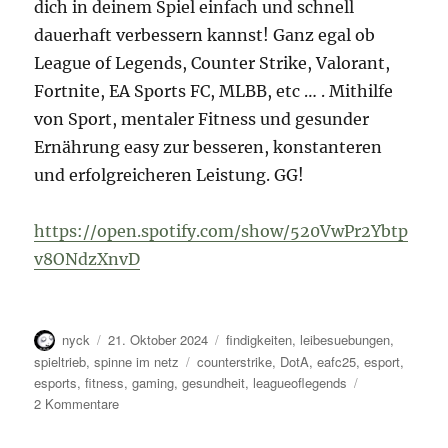
dich in deinem Spiel einfach und schnell
dauerhaft verbessern kannst! Ganz egal ob
League of Legends, Counter Strike, Valorant,
Fortnite, EA Sports FC, MLBB, etc … . Mithilfe
von Sport, mentaler Fitness und gesunder
Ernährung easy zur besseren, konstanteren
und erfolgreicheren Leistung. GG!
https://open.spotify.com/show/520VwPr2Ybtp
v8ONdzXnvD
Autor
Veröffentlicht
Kategorien
nyck
21. Oktober 2024
findigkeiten
,
leibesuebungen
,
am
Schlagwörter
spieltrieb
,
spinne im netz
counterstrike
,
DotA
,
eafc25
,
esport
,
esports
,
fitness
,
gaming
,
gesundheit
,
leagueoflegends
zu
2 Kommentare
Go!
Go!