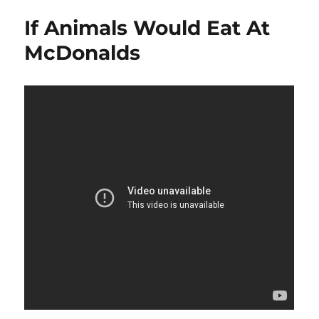
Go!
If Animals Would Eat At
McDonalds