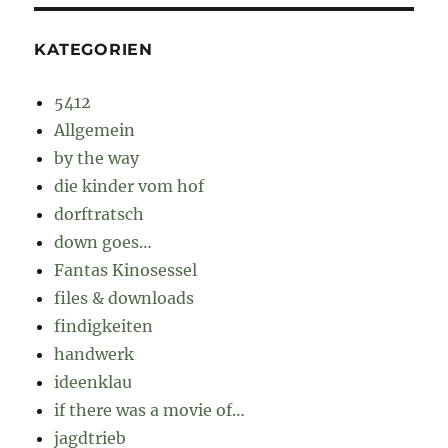
KATEGORIEN
5412
Allgemein
by the way
die kinder vom hof
dorftratsch
down goes…
Fantas Kinosessel
files & downloads
findigkeiten
handwerk
ideenklau
if there was a movie of…
jagdtrieb