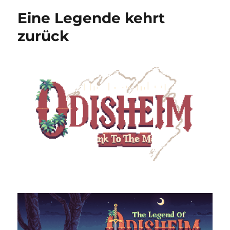
(Sprites)
Eine Legende kehrt
sollt
Ihr
zurück
sein