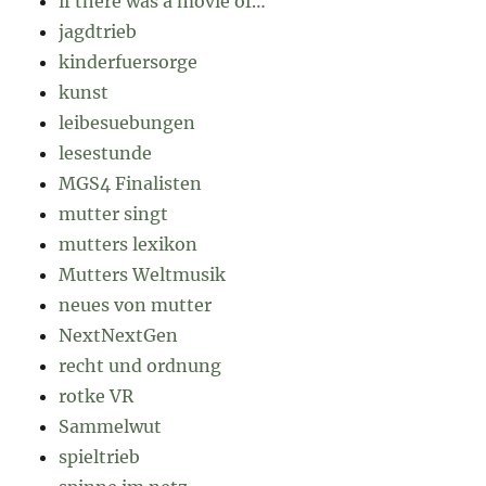
if there was a movie of…
jagdtrieb
kinderfuersorge
kunst
leibesuebungen
lesestunde
MGS4 Finalisten
mutter singt
mutters lexikon
Mutters Weltmusik
neues von mutter
NextNextGen
recht und ordnung
rotke VR
Sammelwut
spieltrieb