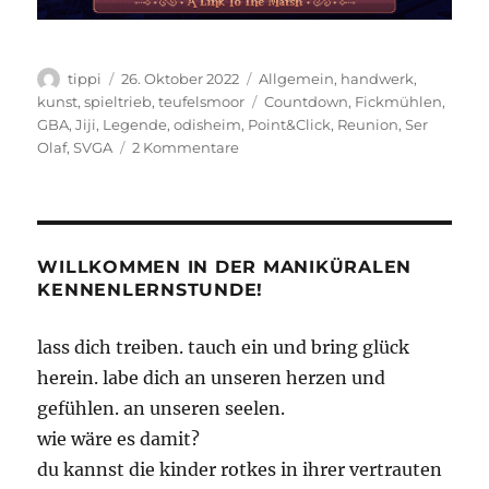
Autor
Veröffentlicht
Kategorien
tippi
26. Oktober 2022
Allgemein
,
handwerk
,
am
Schlagwörter
kunst
,
spieltrieb
,
teufelsmoor
Countdown
,
Fickmühlen
,
GBA
,
Jiji
,
Legende
,
odisheim
,
Point&Click
,
Reunion
,
Ser
zu
Olaf
,
SVGA
2 Kommentare
Eine
Legende
kehrt
zurück
WILLKOMMEN IN DER MANIKÜRALEN
KENNENLERNSTUNDE!
lass dich treiben. tauch ein und bring glück
herein. labe dich an unseren herzen und
gefühlen. an unseren seelen.
wie wäre es damit?
du kannst die kinder rotkes in ihrer vertrauten