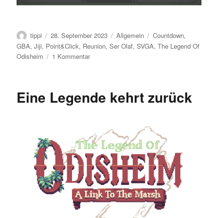
Autor
Veröffentlicht
Kategorien
Schlagwörter
tippi
28. September 2023
Allgemein
Countdown
,
am
GBA
,
Jiji
,
Point&Click
,
Reunion
,
Ser Olaf
,
SVGA
,
The Legend Of
zu
Odisheim
1 Kommentar
8
Freunde
(Sprites)
Eine Legende kehrt zurück
sollt
Ihr
sein