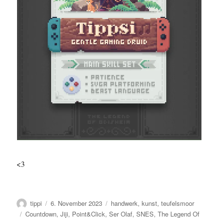
<3
Autor
Veröffentlicht
Kategorien
tippi
6. November 2023
handwerk
,
kunst
,
teufelsmoor
am
Schlagwörter
Countdown
,
Jiji
,
Point&Click
,
Ser Olaf
,
SNES
,
The Legend Of