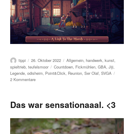
Autor
Veröffentlicht
Kategorien
tippi
26. Oktober 2022
Allgemein
,
handwerk
,
kunst
,
am
Schlagwörter
spieltrieb
,
teufelsmoor
Countdown
,
Fickmühlen
,
GBA
,
Jiji
,
Legende
,
odisheim
,
Point&Click
,
Reunion
,
Ser Olaf
,
SVGA
zu
2 Kommentare
Eine
Legende
kehrt
Das war sensationaaal. <3
zurück