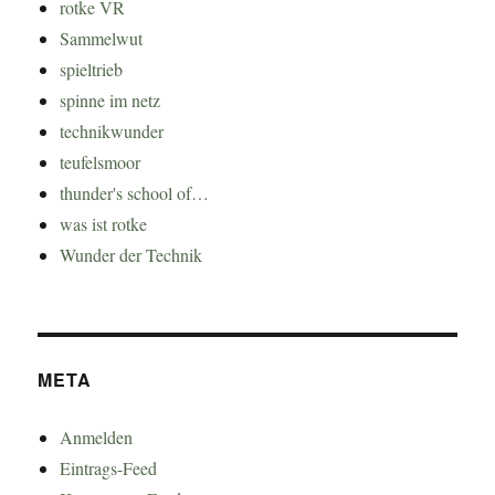
rotke VR
Sammelwut
spieltrieb
spinne im netz
technikwunder
teufelsmoor
thunder's school of…
was ist rotke
Wunder der Technik
META
Anmelden
Eintrags-Feed