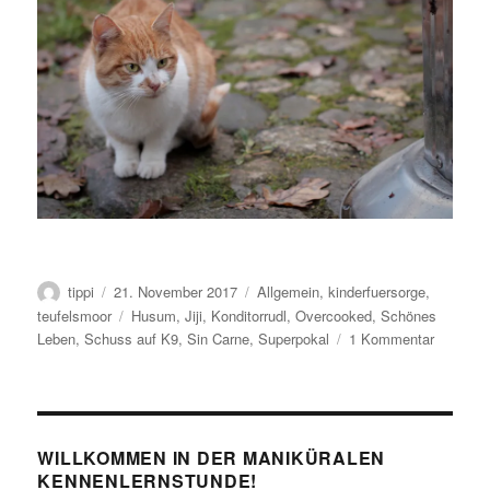
Autor
Veröffentlicht
Kategorien
tippi
21. November 2017
Allgemein
,
kinderfuersorge
,
am
Schlagwörter
teufelsmoor
Husum
,
Jiji
,
Konditorrudl
,
Overcooked
,
Schönes
zu
Leben
,
Schuss auf K9
,
Sin Carne
,
Superpokal
1 Kommentar
Das
war
sensatio
<3
WILLKOMMEN IN DER MANIKÜRALEN
KENNENLERNSTUNDE!