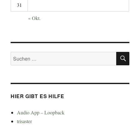
31
« Okt.
SU
Suchen
nach:
HIER GIBT ES HILFE
Audio App – Loopback
trisaster