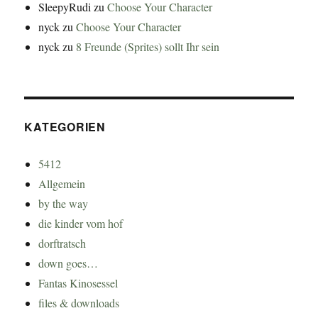
SleepyRudi
zu
Choose Your Character
nyck
zu
Choose Your Character
nyck
zu
8 Freunde (Sprites) sollt Ihr sein
KATEGORIEN
5412
Allgemein
by the way
die kinder vom hof
dorftratsch
down goes…
Fantas Kinosessel
files & downloads