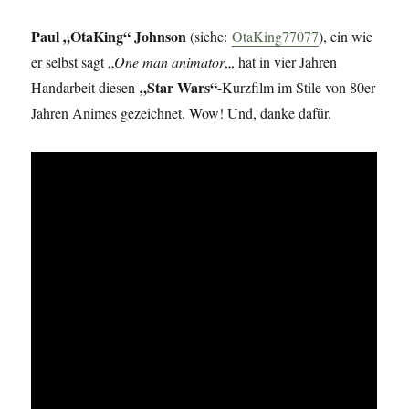
einen
Witz
Paul „OtaKing“ Johnson
(siehe:
OtaKing77077
), ein wie
erzählt.
er selbst sagt „
One man animator
„, hat in vier Jahren
„Star Wars“
Handarbeit diesen
-Kurzfilm im Stile von 80er
Jahren Animes gezeichnet. Wow! Und, danke dafür.