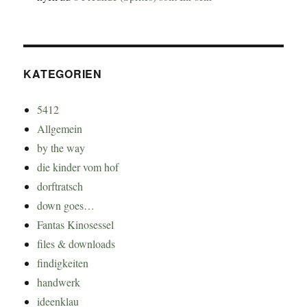
KATEGORIEN
5412
Allgemein
by the way
die kinder vom hof
dorftratsch
down goes…
Fantas Kinosessel
files & downloads
findigkeiten
handwerk
ideenklau