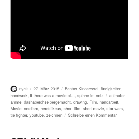
Autor
Veröffentlicht
Kategorien
nyck
27. März 2015
Fantas Kinosessel
,
findigkeiten
,
am
Schlagwörter
handwerk
,
if there was a movie of...
,
spinne im netz
animator
,
anime
,
dashabeichselbergemacht
,
drawing
,
Film
,
handarbeit
,
Movie
,
nerdism
,
nerdslikeus
,
short film
,
short movie
,
star wars
,
zu
tie fighter
,
youtube
,
zeichnen
Schreibe einen Kommentar
Nerds
like
us