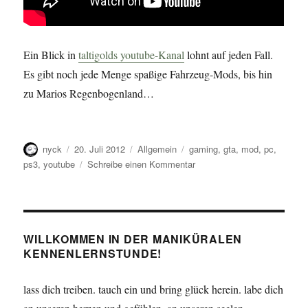
Ein Blick in
taltigolds youtube-Kanal
lohnt auf jeden Fall.
Es gibt noch jede Menge spaßige Fahrzeug-Mods, bis hin
zu Marios Regenbogenland…
Autor
Veröffentlicht
Kategorien
Schlagwörter
nyck
20. Juli 2012
Allgemein
gaming
,
gta
,
mod
,
pc
,
am
zu
ps3
,
youtube
Schreibe einen Kommentar
GTA
IV
Mods
WILLKOMMEN IN DER MANIKÜRALEN
KENNENLERNSTUNDE!
lass dich treiben. tauch ein und bring glück herein. labe dich