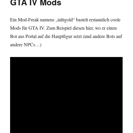
GTA IV Mods
–
Star
Wars
Ein Mod-Freak namens „taltigold“ bastelt erstaunlich coole
Anime
Mods für GTA IV. Zum Beispiel diesen hier, wo er einen
Bot aus Portal auf die Hauptfigur setzt (und andere Bots auf
andere NPCs…)