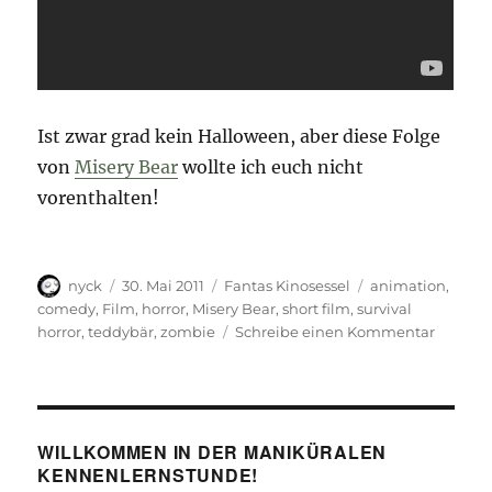
Ist zwar grad kein Halloween, aber diese Folge
von
Misery Bear
wollte ich euch nicht
vorenthalten!
Autor
Veröffentlicht
Kategorien
Schlagwörter
nyck
30. Mai 2011
Fantas Kinosessel
animation
,
am
comedy
,
Film
,
horror
,
Misery Bear
,
short film
,
survival
zu
horror
,
teddybär
,
zombie
Schreibe einen Kommentar
Dawn
of
the
Ted
WILLKOMMEN IN DER MANIKÜRALEN
KENNENLERNSTUNDE!