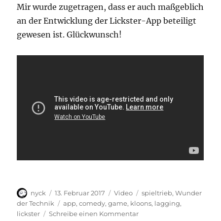
Mir wurde zugetragen, dass er auch maßgeblich
an der Entwicklung der Lickster-App beteiligt
gewesen ist. Glückwunsch!
Autor
Veröffentlicht
Format
Kategorien
nyck
13. Februar 2017
Video
spieltrieb
,
Wunder
am
Schlagwörter
der Technik
app
,
comedy
,
game
,
kloons
,
lagging
,
zu
lickster
Schreibe einen Kommentar