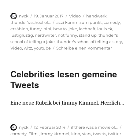
Autor
Veröffentlicht
Format
Kategorien
nyck
19. Januar 2017
Video
handwerk
,
am
Schlagwörter
thunder's school of...
azzi komm zum punkt
,
comedy
,
erzählen
,
funny
,
hihi
,
how to
,
joke
,
lachhaft
,
louis ck
,
lustiglustig
,
nerdwriter
,
not funny
,
stand up
,
thunder's
school of telling a joke
,
thunder's school of telling a story
,
zu
Video
,
witz
,
youtube
Schreibe einen Kommentar
Und
nun
lernen
Celebrities lesen gemeine
wir,
wie
Tweets
man
einen
Witz
Eine neue Rubrik bei Jimmy Kimmel. Herrlich…
erzählt.
Autor
Veröffentlicht
Kategorien
Schlag
nyck
12. Februar 2014
if there was a movie of...
am
comedy
,
Film
,
jimmy kimmel
,
kino
,
stars
,
tweets
,
twitter