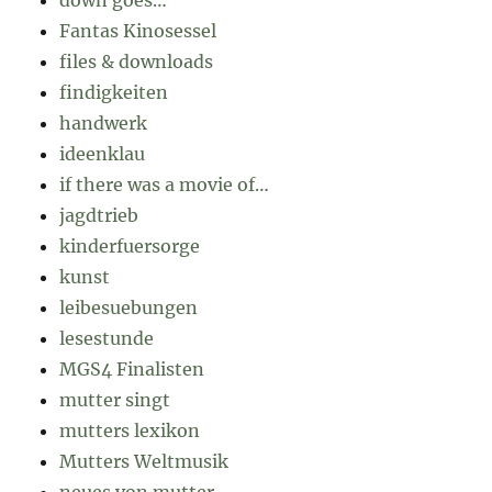
down goes…
Fantas Kinosessel
files & downloads
findigkeiten
handwerk
ideenklau
if there was a movie of…
jagdtrieb
kinderfuersorge
kunst
leibesuebungen
lesestunde
MGS4 Finalisten
mutter singt
mutters lexikon
Mutters Weltmusik