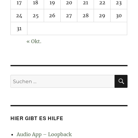
17
18
19
20
21
22
23
24
25
26
27
28
29
30
31
« Okt.
SU
Suchen
nach:
HIER GIBT ES HILFE
Audio App – Loopback