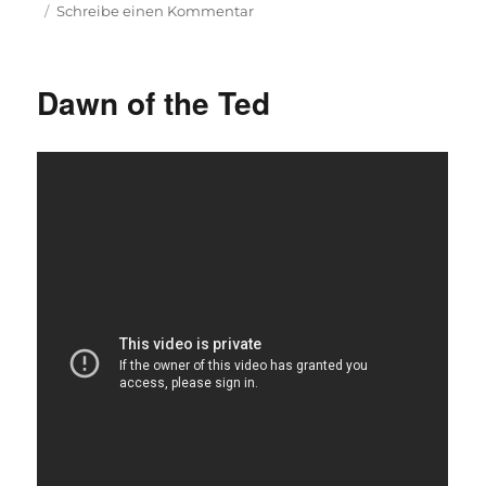
zu
Schreibe einen Kommentar
Celebrities
lesen
gemeine
Dawn of the Ted
Tweets