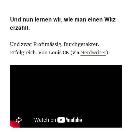
Lick
it
like…
Und nun lernen wir, wie man einen Witz
erzählt.
Und zwar Profimässig. Durchgetaktet.
Erfolgreich. Von Louis CK (via
Nerdwriter
).