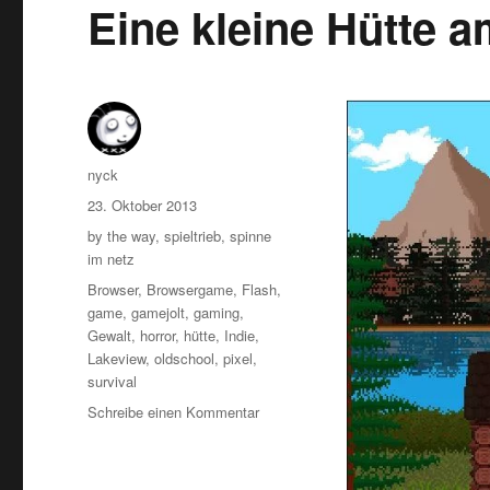
Eine kleine Hütte 
Autor
nyck
Veröffentlicht
23. Oktober 2013
am
Kategorien
by the way
,
spieltrieb
,
spinne
im netz
Schlagwörter
Browser
,
Browsergame
,
Flash
,
game
,
gamejolt
,
gaming
,
Gewalt
,
horror
,
hütte
,
Indie
,
Lakeview
,
oldschool
,
pixel
,
survival
zu
Schreibe einen Kommentar
Eine
kleine
Hütte