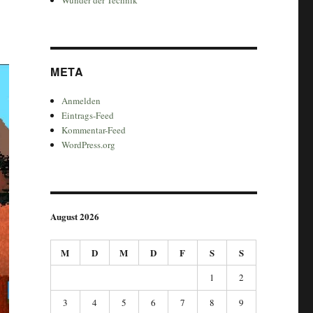
META
Anmelden
Eintrags-Feed
Kommentar-Feed
WordPress.org
August 2026
M
D
M
D
F
S
S
1
2
3
4
5
6
7
8
9