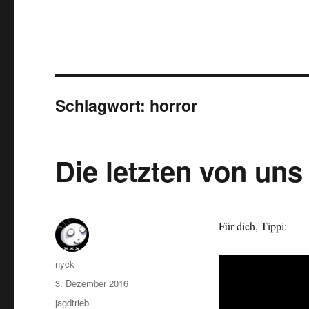
Schlagwort:
horror
Die letzten von uns
Für dich, Tippi:
Autor
nyck
Veröffentlicht
3. Dezember 2016
am
Kategorien
jagdtrieb