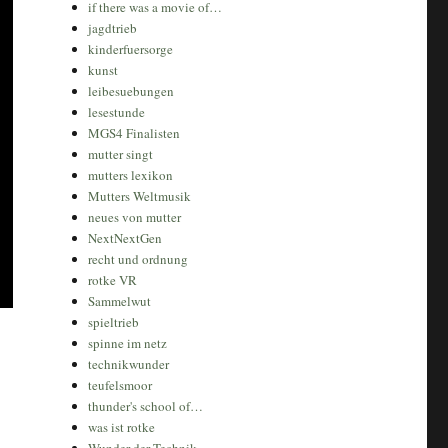
if there was a movie of…
jagdtrieb
kinderfuersorge
kunst
leibesuebungen
lesestunde
MGS4 Finalisten
mutter singt
mutters lexikon
Mutters Weltmusik
neues von mutter
NextNextGen
recht und ordnung
rotke VR
Sammelwut
spieltrieb
spinne im netz
technikwunder
teufelsmoor
thunder's school of…
was ist rotke
Wunder der Technik