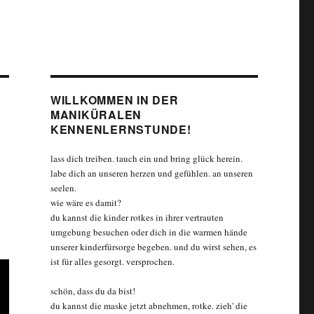
WILLKOMMEN IN DER
MANIKÜRALEN
KENNENLERNSTUNDE!
lass dich treiben. tauch ein und bring glück herein.
labe dich an unseren herzen und gefühlen. an unseren
seelen.
wie wäre es damit?
du kannst die kinder rotkes in ihrer vertrauten
umgebung besuchen oder dich in die warmen hände
unserer kinderfürsorge begeben. und du wirst sehen, es
ist für alles gesorgt. versprochen.
schön, dass du da bist!
du kannst die maske jetzt abnehmen, rotke. zieh' die