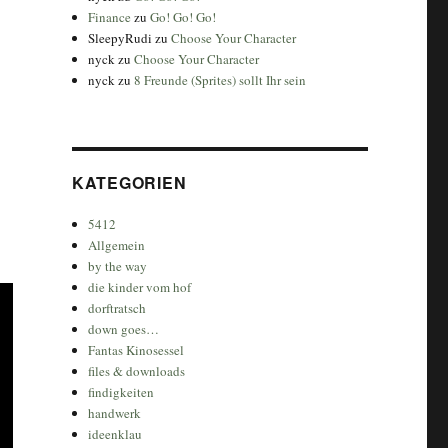
Finance
zu
Go! Go! Go!
SleepyRudi
zu
Choose Your Character
nyck
zu
Choose Your Character
nyck
zu
8 Freunde (Sprites) sollt Ihr sein
KATEGORIEN
5412
Allgemein
by the way
die kinder vom hof
dorftratsch
down goes…
Fantas Kinosessel
files & downloads
findigkeiten
handwerk
ideenklau