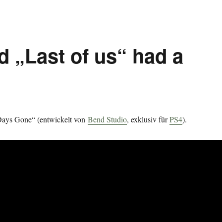
d „Last of us“ had a
„Days Gone“ (entwickelt von
Bend Studio
, exklusiv für
PS4
).