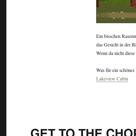
am
See
Ein bisschen Rasenm
das Gesicht in der 
Wenn da nicht dies
Was für ein schönes 
Lakeview Cabin
„GET TO THE CHOP