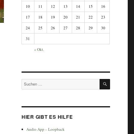
10
11
12
13
14
15
16
17
18
19
20
21
22
23
24
25
26
27
28
29
30
31
« Okt.
SUCHEN
Suchen
nach:
HIER GIBT ES HILFE
Audio App – Loopback