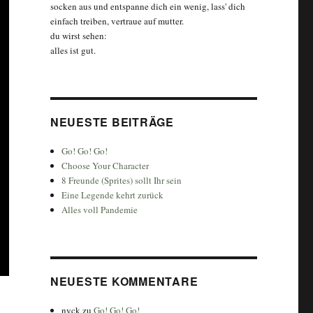
socken aus und entspanne dich ein wenig, lass' dich
einfach treiben, vertraue auf mutter.
du wirst sehen:
alles ist gut.
NEUESTE BEITRÄGE
Go! Go! Go!
Choose Your Character
8 Freunde (Sprites) sollt Ihr sein
Eine Legende kehrt zurück
Alles voll Pandemie
NEUESTE KOMMENTARE
nyck
zu
Go! Go! Go!