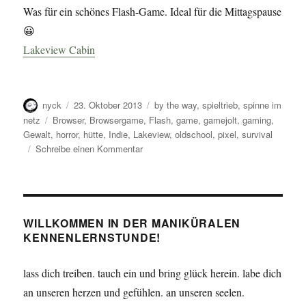
Was für ein schönes Flash-Game. Ideal für die Mittagspause
😀
Lakeview Cabin
Autor
Veröffentlicht
Kategorien
nyck
23. Oktober 2013
by the way
,
spieltrieb
,
spinne im
am
Schlagwörter
netz
Browser
,
Browsergame
,
Flash
,
game
,
gamejolt
,
gaming
,
Gewalt
,
horror
,
hütte
,
Indie
,
Lakeview
,
oldschool
,
pixel
,
survival
zu
Schreibe einen Kommentar
Eine
kleine
Hütte
am
See
WILLKOMMEN IN DER MANIKÜRALEN
KENNENLERNSTUNDE!
lass dich treiben. tauch ein und bring glück herein. labe dich
an unseren herzen und gefühlen. an unseren seelen.