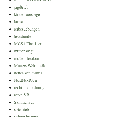
jagdtrieb
kinderfuersorge
kunst
leibesuebungen
lesestunde
MGS4 Finalisten
mutter singt
mutters lexikon
Mutters Weltmusik
neues von mutter
NextNextGen
recht und ordnung
rotke VR
Sammelwut
spieltrieb
spinne im netz