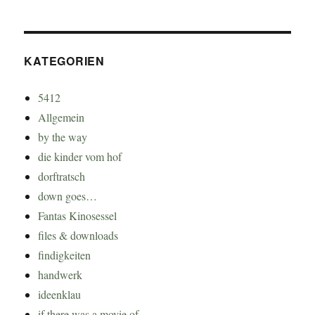
KATEGORIEN
5412
Allgemein
by the way
die kinder vom hof
dorftratsch
down goes…
Fantas Kinosessel
files & downloads
findigkeiten
handwerk
ideenklau
if there was a movie of…