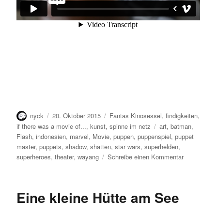
Autor
Veröffentlicht
Kategorien
nyck
20. Oktober 2015
Fantas Kinosessel
,
findigkeiten
,
am
Schlagwörter
if there was a movie of...
,
kunst
,
spinne im netz
art
,
batman
,
Flash
,
indonesien
,
marvel
,
Movie
,
puppen
,
puppenspiel
,
puppet
master
,
puppets
,
shadow
,
shatten
,
star wars
,
superhelden
,
zu
superheroes
,
theater
,
wayang
Schreibe einen Kommentar
Star
Wars
Wayang
Eine kleine Hütte am See