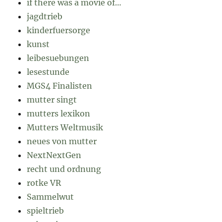
if there was a movie of…
jagdtrieb
kinderfuersorge
kunst
leibesuebungen
lesestunde
MGS4 Finalisten
mutter singt
mutters lexikon
Mutters Weltmusik
neues von mutter
NextNextGen
recht und ordnung
rotke VR
Sammelwut
spieltrieb