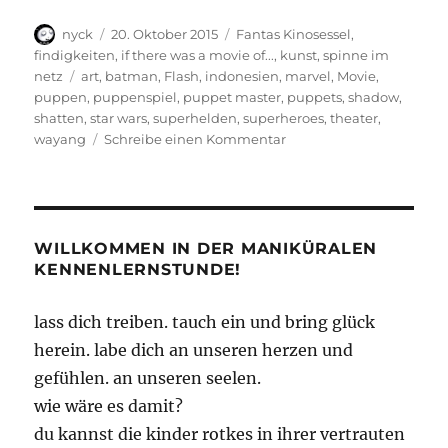
Autor
Veröffentlicht
Kategorien
nyck
20. Oktober 2015
Fantas Kinosessel
,
am
findigkeiten
,
if there was a movie of...
,
kunst
,
spinne im
Schlagwörter
netz
art
,
batman
,
Flash
,
indonesien
,
marvel
,
Movie
,
puppen
,
puppenspiel
,
puppet master
,
puppets
,
shadow
,
shatten
,
star wars
,
superhelden
,
superheroes
,
theater
,
zu
wayang
Schreibe einen Kommentar
Star
Wars
Wayang
WILLKOMMEN IN DER MANIKÜRALEN
KENNENLERNSTUNDE!
lass dich treiben. tauch ein und bring glück
herein. labe dich an unseren herzen und
gefühlen. an unseren seelen.
wie wäre es damit?
du kannst die kinder rotkes in ihrer vertrauten