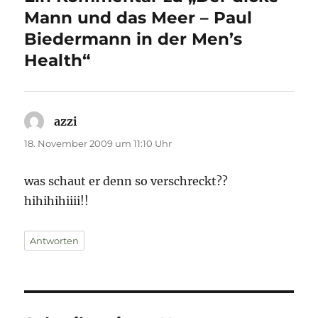
Mann und das Meer – Paul
Biedermann in der Men’s
Health“
azzi
sagt:
18. November 2009 um 11:10 Uhr
was schaut er denn so verschreckt??
hihihihiiii!!
Antworten