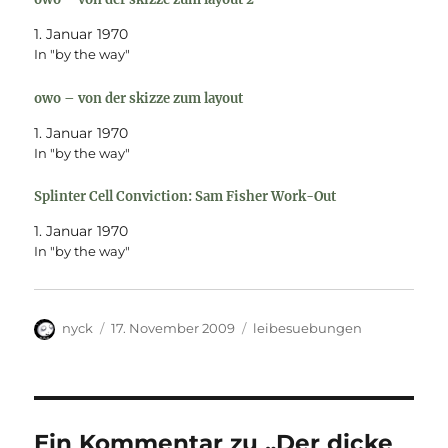
1. Januar 1970
In "by the way"
owo – von der skizze zum layout
1. Januar 1970
In "by the way"
Splinter Cell Conviction: Sam Fisher Work-Out
1. Januar 1970
In "by the way"
Autor
Veröffentlicht
Kategorien
nyck
17. November 2009
leibesuebungen
am
Ein Kommentar zu „Der dicke