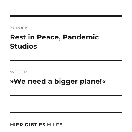
Beitragsnavigation
ZURÜCK
Rest in Peace, Pandemic
Vorheriger
Beitrag:
Studios
WEITER
»We need a bigger plane!«
Nächster
Beitrag:
HIER GIBT ES HILFE