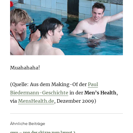
Muahahaha!
(Quelle: Aus dem Making-Of der
Paul
Biedermann-Geschichte
in der
Men’s Health
,
via
MensHealth.de
, Dezember 2009)
Ähnliche Beiträge
owo – von der skizze zum layout 2