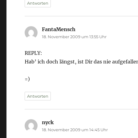
Antworten
FantaMensch
sagt:
18. November 2009 um 13:55 Uhr
REPLY:
Hab’ ich doch längst, ist Dir das nie aufgefalle
=)
Antworten
nyck
sagt:
18. November 2009 um 14:45 Uhr