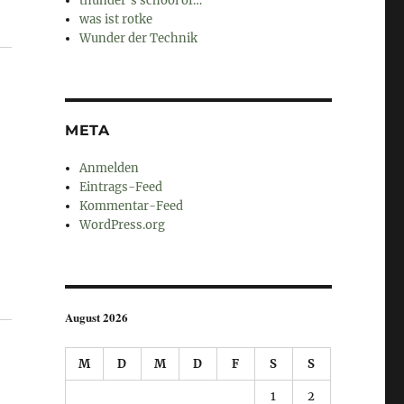
thunder's school of…
was ist rotke
Wunder der Technik
META
Anmelden
Eintrags-Feed
Kommentar-Feed
WordPress.org
August 2026
M
D
M
D
F
S
S
1
2