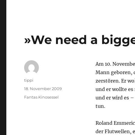
»We need a bigge
Am 10. November
Mann geboren, de
Autor
tippi
zerstören. Er w
Veröffentlicht
18. November 2009
und er wollte es
am
Kategorien
Fantas Kinosessel
und er wird es –
tun.
Roland Emmerich
der Flutwellen, 