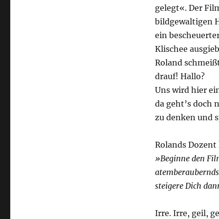
gelegt«. Der Fi
bildgewaltigen H
ein bescheuerter
Klischee ausgieb
Roland schmeißt
drauf! Hallo?
Uns wird hier ei
da geht’s doch 
zu denken und s
Rolands Dozent 
»Beginne den Film
atemberauberndst
steigere Dich dan
Irre. Irre, geil, ge