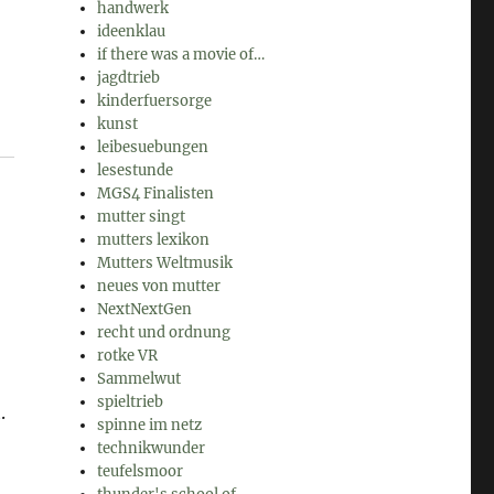
handwerk
ideenklau
if there was a movie of…
jagdtrieb
kinderfuersorge
kunst
leibesuebungen
lesestunde
MGS4 Finalisten
mutter singt
mutters lexikon
Mutters Weltmusik
neues von mutter
NextNextGen
recht und ordnung
rotke VR
Sammelwut
spieltrieb
.
spinne im netz
technikwunder
teufelsmoor