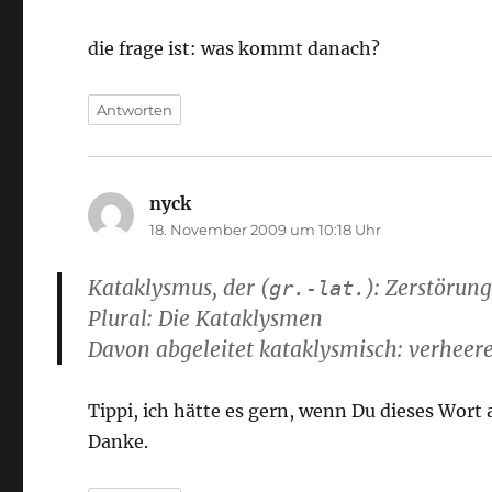
die frage ist: was kommt danach?
Antworten
nyck
sagt:
18. November 2009 um 10:18 Uhr
Kataklysmus
, der (
): Zerstörun
gr.-lat.
Plural: Die Kataklysmen
Davon abgeleitet
kataklysmisch
: verheer
Tippi, ich hätte es gern, wenn Du dieses Wor
Danke.