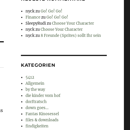
nyck
zu
Go! Go! Go!
Finance
zu
Go! Go! Go!
SleepyRudi
zu
Choose Your Character
nyck
zu
Choose Your Character
nyck
zu
8 Freunde (Sprites) sollt Ihr sein
KATEGORIEN
5412
Allgemein
by the way
die kinder vom hof
dorftratsch
down goes…
us
Fantas Kinosessel
files & downloads
findigkeiten