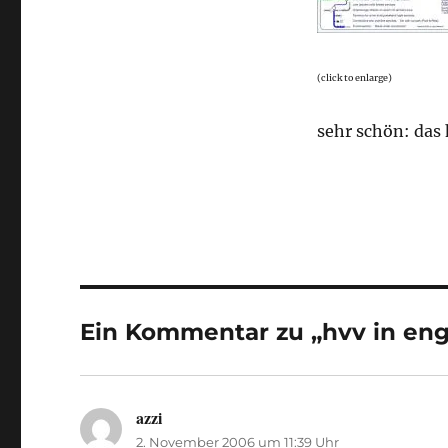
(click to enlarge)
sehr schön: das
Ein Kommentar zu „hvv in eng
azzi
sagt:
2. November 2006 um 11:39 Uhr