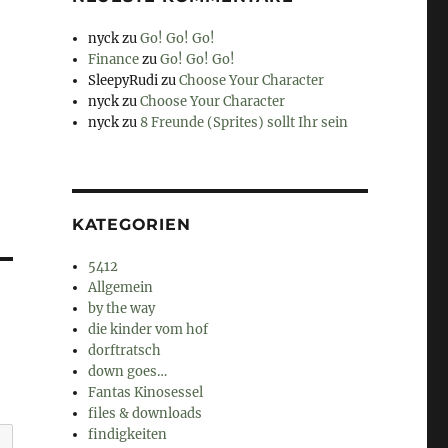
nyck
zu
Go! Go! Go!
Finance
zu
Go! Go! Go!
SleepyRudi
zu
Choose Your Character
nyck
zu
Choose Your Character
nyck
zu
8 Freunde (Sprites) sollt Ihr sein
KATEGORIEN
5412
Allgemein
by the way
die kinder vom hof
dorftratsch
down goes…
Fantas Kinosessel
files & downloads
findigkeiten