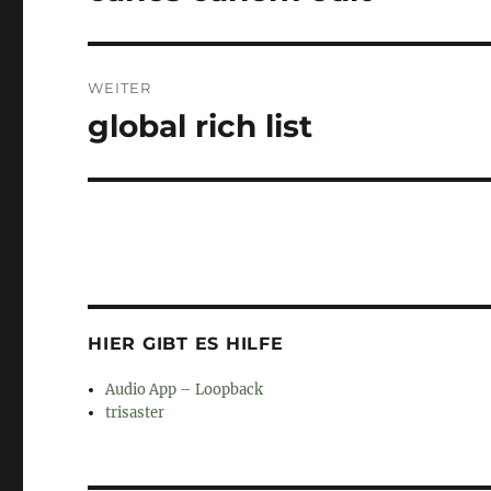
Beitrag:
WEITER
global rich list
Nächster
Beitrag:
HIER GIBT ES HILFE
Audio App – Loopback
trisaster