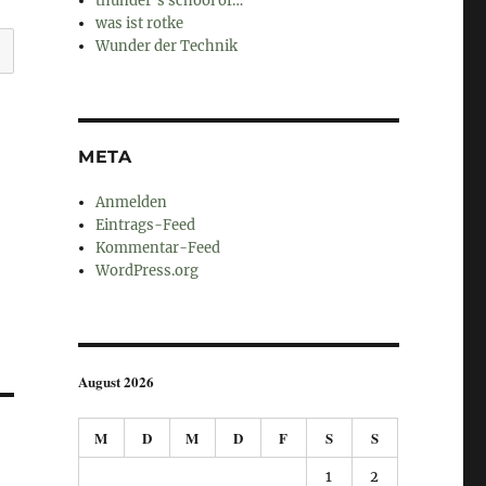
thunder's school of…
was ist rotke
Wunder der Technik
META
Anmelden
Eintrags-Feed
Kommentar-Feed
WordPress.org
August 2026
M
D
M
D
F
S
S
1
2