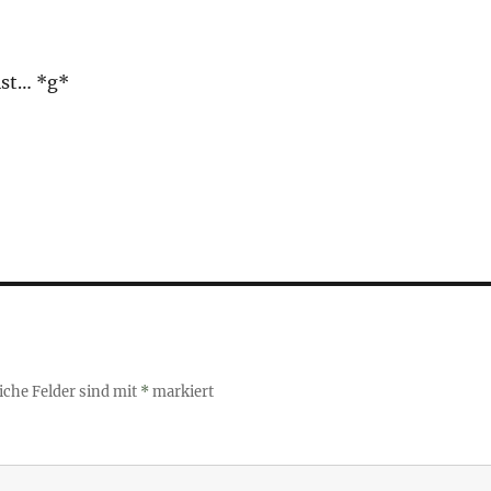
ist… *g*
iche Felder sind mit
*
markiert