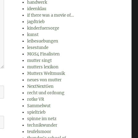
handwerk
ideenklau
if there was a movie of…
jagdtrieb
kinderfuersorge
kunst
leibesuebungen
lesestunde
MGS4 Finalisten
mutter singt
mutters lexikon
Mutters Weltmusik
neues von mutter
NextNextGen
recht und ordnung
rotke VR
Sammelwut
spieltrieb
spinne im netz
technikwunder
teufelsmoor