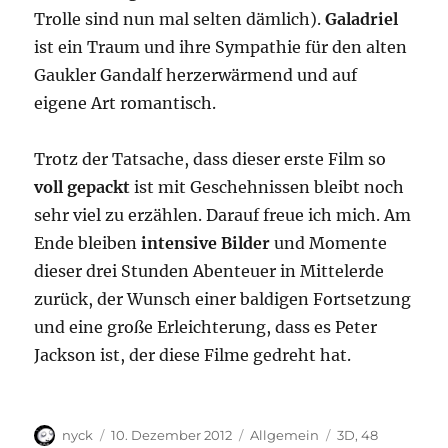
Trolle sind nun mal selten dämlich).
Galadriel
ist ein Traum und ihre Sympathie für den alten
Gaukler Gandalf herzerwärmend und auf
eigene Art romantisch.
Trotz der Tatsache, dass dieser erste Film so
voll gepackt
ist mit Geschehnissen bleibt noch
sehr viel zu erzählen. Darauf freue ich mich. Am
Ende bleiben
intensive Bilder
und Momente
dieser drei Stunden Abenteuer in Mittelerde
zurück, der Wunsch einer baldigen Fortsetzung
und eine große Erleichterung, dass es Peter
Jackson ist, der diese Filme gedreht hat.
Autor
Veröffentlicht
Kategorien
Schlagwörter
nyck
10. Dezember 2012
Allgemein
3D
,
48