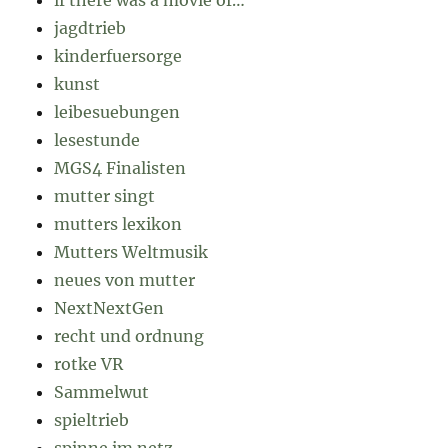
jagdtrieb
kinderfuersorge
kunst
leibesuebungen
lesestunde
MGS4 Finalisten
mutter singt
mutters lexikon
Mutters Weltmusik
neues von mutter
NextNextGen
recht und ordnung
rotke VR
Sammelwut
spieltrieb
spinne im netz