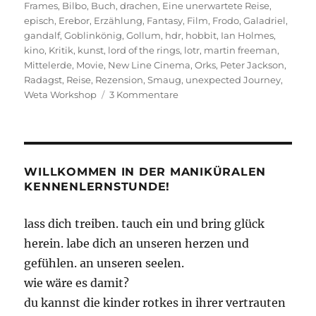
am
Frames
,
Bilbo
,
Buch
,
drachen
,
Eine unerwartete Reise
,
episch
,
Erebor
,
Erzählung
,
Fantasy
,
Film
,
Frodo
,
Galadriel
,
gandalf
,
Goblinkönig
,
Gollum
,
hdr
,
hobbit
,
Ian Holmes
,
kino
,
Kritik
,
kunst
,
lord of the rings
,
lotr
,
martin freeman
,
Mittelerde
,
Movie
,
New Line Cinema
,
Orks
,
Peter Jackson
,
Radagst
,
Reise
,
Rezension
,
Smaug
,
unexpected Journey
,
zu
Weta Workshop
3 Kommentare
Eine
nicht
unerwartete
Reise
WILLKOMMEN IN DER MANIKÜRALEN
KENNENLERNSTUNDE!
lass dich treiben. tauch ein und bring glück
herein. labe dich an unseren herzen und
gefühlen. an unseren seelen.
wie wäre es damit?
du kannst die kinder rotkes in ihrer vertrauten