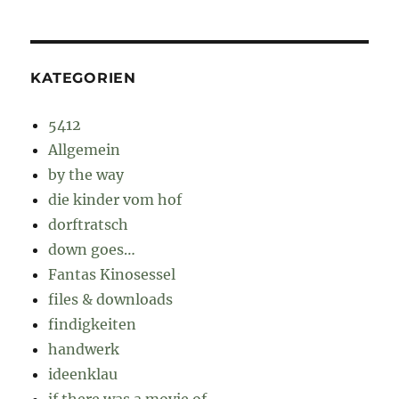
KATEGORIEN
5412
Allgemein
by the way
die kinder vom hof
dorftratsch
down goes…
Fantas Kinosessel
files & downloads
findigkeiten
handwerk
ideenklau
if there was a movie of…