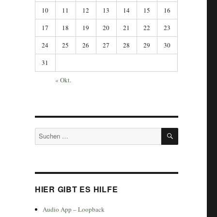
10
11
12
13
14
15
16
17
18
19
20
21
22
23
24
25
26
27
28
29
30
31
« Okt.
SUCHEN
Suchen
nach:
HIER GIBT ES HILFE
Audio App – Loopback