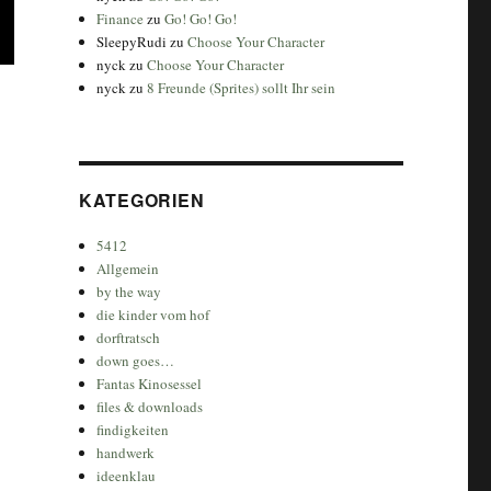
Finance
zu
Go! Go! Go!
SleepyRudi
zu
Choose Your Character
nyck
zu
Choose Your Character
nyck
zu
8 Freunde (Sprites) sollt Ihr sein
KATEGORIEN
5412
Allgemein
by the way
die kinder vom hof
dorftratsch
down goes…
Fantas Kinosessel
files & downloads
findigkeiten
handwerk
ideenklau