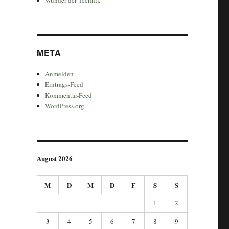
META
Anmelden
Eintrags-Feed
Kommentar-Feed
WordPress.org
August 2026
M
D
M
D
F
S
S
1
2
3
4
5
6
7
8
9