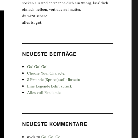
socken aus und entspanne dich ein wenig, lass' dich
einfach treiben, vertraue auf mutter.
du wirst sehen:
alles ist gut.
NEUESTE BEITRÄGE
Go! Go! Go!
Choose Your Character
8 Freunde (Sprites) sollt Ihr sein
Eine Legende kehrt zurück
Alles voll Pandemie
NEUESTE KOMMENTARE
nyck
zu
Go! Go! Go!