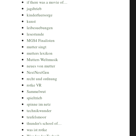
if there was a movie of…
jagdtrieb
kinderfuersorge
kunst
leibesuebungen
lesestunde
MGS4 Finalisten
mutter singt
mutters lexikon
Mutters Weltmusik
neues von mutter
NextNextGen
recht und ordnung
rotke VR
Sammelwut
spieltrieb
spinne im netz
technikwunder
teufelsmoor
thunder's school of…
was ist rotke
Wunder der Technik