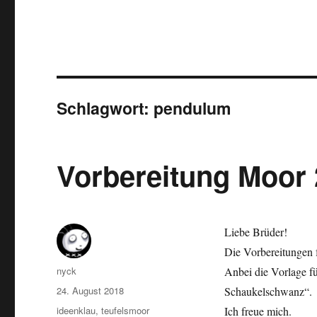
Schlagwort:
pendulum
Vorbereitung Moor
Liebe Brüder!
Die Vorbereitungen f
Autor
nyck
Anbei die Vorlage f
Veröffentlicht
24. August 2018
Schaukelschwanz“.
am
Kategorien
ideenklau
,
teufelsmoor
Ich freue mich.