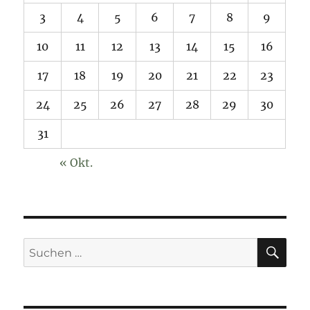
3
4
5
6
7
8
9
10
11
12
13
14
15
16
17
18
19
20
21
22
23
24
25
26
27
28
29
30
31
« Okt.
SU
Suchen
nach: