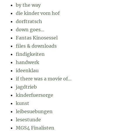
by the way
die kinder vom hof
dorftratsch
down goes…
Fantas Kinosessel
files & downloads
findigkeiten
handwerk
ideenklau
if there was a movie of…
jagdtrieb
kinderfuersorge
kunst
leibesuebungen
lesestunde
MGS4 Finalisten