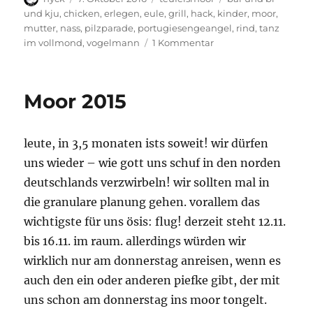
am
und kju
,
chicken
,
erlegen
,
eule
,
grill
,
hack
,
kinder
,
moor
,
mutter
,
nass
,
pilzparade
,
portugiesengeangel
,
rind
,
tanz
zu
im vollmond
,
vogelmann
1 Kommentar
Moor
Burning,
Mother
Moor 2015
Dancing
leute, in 3,5 monaten ists soweit! wir dürfen
uns wieder – wie gott uns schuf in den norden
deutschlands verzwirbeln! wir sollten mal in
die granulare planung gehen. vorallem das
wichtigste für uns ösis: flug! derzeit steht 12.11.
bis 16.11. im raum. allerdings würden wir
wirklich nur am donnerstag anreisen, wenn es
auch den ein oder anderen piefke gibt, der mit
uns schon am donnerstag ins moor tongelt.