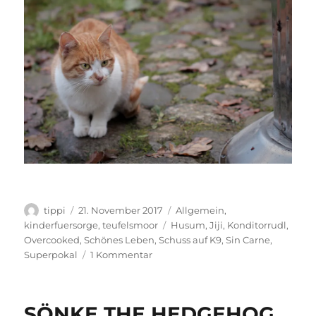
Autor
Veröffentlicht
Kategorien
tippi
21. November 2017
Allgemein
,
am
Schlagwörter
kinderfuersorge
,
teufelsmoor
Husum
,
Jiji
,
Konditorrudl
,
Overcooked
,
Schönes Leben
,
Schuss auf K9
,
Sin Carne
,
zu
Superpokal
1 Kommentar
Das
war
sensationaaal.
SÖNKE THE HEDGEHOG
<3