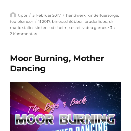
Autor
Veröffentlicht
Kategorien
tippi
3. Februar 2017
handwerk
,
kinderfuersorge
,
am
Schlagwörter
teufelsmoor
11 2017
,
bines schlübber
,
bruderliebe
,
dr
mario stalin
,
kirsten
,
odisheim
,
secret
,
video games <3
zu
2 Kommentare
ODISHEIM
2017
Moor Burning, Mother
Dancing