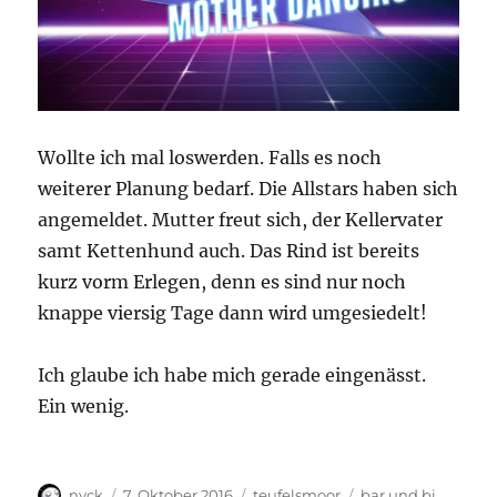
Wollte ich mal loswerden. Falls es noch
weiterer Planung bedarf. Die Allstars haben sich
angemeldet. Mutter freut sich, der Kellervater
samt Kettenhund auch. Das Rind ist bereits
kurz vorm Erlegen, denn es sind nur noch
knappe viersig Tage dann wird umgesiedelt!
Ich glaube ich habe mich gerade eingenässt.
Ein wenig.
Autor
Veröffentlicht
Kategorien
Schlagwörter
nyck
7. Oktober 2016
teufelsmoor
bar und bi