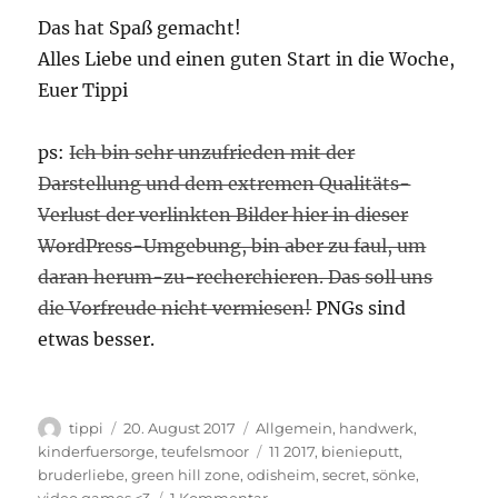
Das hat Spaß gemacht!
Alles Liebe und einen guten Start in die Woche,
Euer Tippi
ps:
Ich bin sehr unzufrieden mit der
Darstellung und dem extremen Qualitäts-
Verlust der verlinkten Bilder hier in dieser
WordPress-Umgebung, bin aber zu faul, um
daran herum-zu-recherchieren. Das soll uns
die Vorfreude nicht vermiesen!
PNGs sind
etwas besser.
Autor
Veröffentlicht
Kategorien
tippi
20. August 2017
Allgemein
,
handwerk
,
am
Schlagwörter
kinderfuersorge
,
teufelsmoor
11 2017
,
bienieputt
,
bruderliebe
,
green hill zone
,
odisheim
,
secret
,
sönke
,
zu