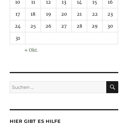
10
11
12
13
14
15
16
17
18
19
20
21
22
23
24
25
26
27
28
29
30
31
« Okt.
SU
Suchen
nach:
HIER GIBT ES HILFE