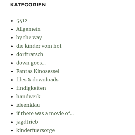
KATEGORIEN
5412
Allgemein
by the way
die kinder vom hof
dorftratsch
down goes…
Fantas Kinosessel
files & downloads
findigkeiten
handwerk
ideenklau
if there was a movie of…
jagdtrieb
kinderfuersorge