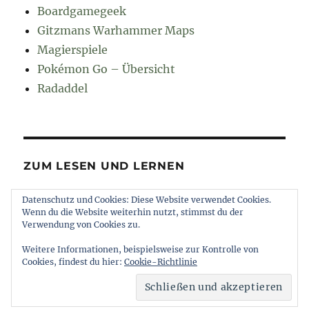
Boardgamegeek
Gitzmans Warhammer Maps
Magierspiele
Pokémon Go – Übersicht
Radaddel
ZUM LESEN UND LERNEN
Datenschutz und Cookies: Diese Website verwendet Cookies.
Euroncap
Wenn du die Website weiterhin nutzt, stimmst du der
Tong
Verwendung von Cookies zu.
Weitere Informationen, beispielsweise zur Kontrolle von
Cookies, findest du hier:
Cookie-Richtlinie
muttererde
Impressum und Datenschutz
Stolz
präsentiert von WordPress