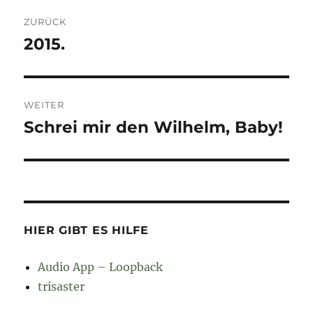
Beitragsnavigation
ZURÜCK
2015.
Vorheriger
Beitrag:
WEITER
Schrei mir den Wilhelm, Baby!
Nächster
Beitrag:
HIER GIBT ES HILFE
Audio App – Loopback
trisaster