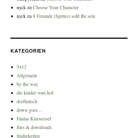
nyck
zu
Choose Your Character
nyck
zu
8 Freunde (Sprites) sollt Ihr sein
KATEGORIEN
5412
Allgemein
by the way
die kinder vom hof
dorftratsch
down goes…
Fantas Kinosessel
files & downloads
findigkeiten