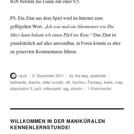
IGN belohnt das Game mit einer 9,5.
PS: Ein Zitat aus dem Spiel wird im Internet zum
geflügelten Wort. „
Ich war mal ein Abenteurer wie Du.
Aber dann bekam ich einen Pfeil ins Knie.
“ Das Zitat ist
grundsätzlich auf alles anwendbar, in Foren könnte es aber
zu genervten Kommentaren führen.
Autor
Veröffentlicht
Kategorien
Schlagwörter
nyck
5. Dezember 2011
by the way
,
spieltrieb
am
bethesda
,
drache
,
elder scrolls
,
elf
,
famitsu
,
Fantasy
,
karte
,
map
,
zu
playstation 3
,
ps3
,
rollenspiel
,
rpg
,
skyrim
1 Kommentar
Ich
bin
dann
mal
auf
WILLKOMMEN IN DER MANIKÜRALEN
Drachenjag
KENNENLERNSTUNDE!