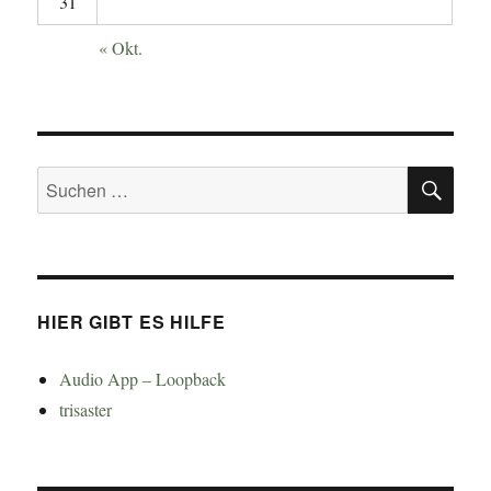
31
« Okt.
SU
Suchen
nach:
HIER GIBT ES HILFE
Audio App – Loopback
trisaster