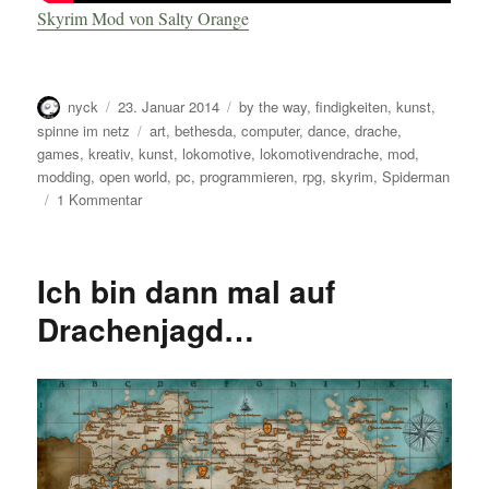
Skyrim Mod von Salty Orange
Autor
Veröffentlicht
Kategorien
nyck
23. Januar 2014
by the way
,
findigkeiten
,
kunst
,
am
Schlagwörter
spinne im netz
art
,
bethesda
,
computer
,
dance
,
drache
,
games
,
kreativ
,
kunst
,
lokomotive
,
lokomotivendrache
,
mod
,
modding
,
open world
,
pc
,
programmieren
,
rpg
,
skyrim
,
Spiderman
zu
1 Kommentar
Lokomotivendrache
Ich bin dann mal auf
Drachenjagd…