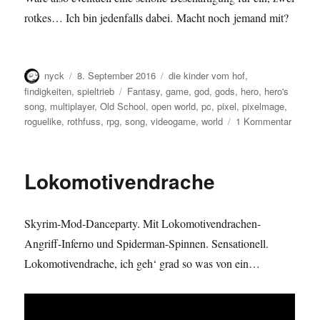
rotkes… Ich bin jedenfalls dabei. Macht noch jemand mit?
Autor
Veröffentlicht
Kategorien
nyck
8. September 2016
die kinder vom hof
,
am
Schlagwörter
findigkeiten
,
spieltrieb
Fantasy
,
game
,
god
,
gods
,
hero
,
hero's
song
,
multiplayer
,
Old School
,
open world
,
pc
,
pixel
,
pixelmage
,
zu
roguelike
,
rothfuss
,
rpg
,
song
,
videogame
,
world
1 Kommentar
Ich
sang
ein
Lokomotivendrache
Lied
von
Helden
Skyrim-Mod-Danceparty. Mit Lokomotivendrachen-
Angriff-Inferno und Spiderman-Spinnen. Sensationell.
Lokomotivendrache, ich geh‘ grad so was von ein…