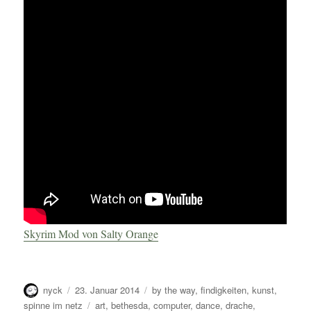
Skyrim Mod von Salty Orange
Autor
Veröffentlicht
Kategorien
nyck
23. Januar 2014
by the way
,
findigkeiten
,
kunst
,
am
Schlagwörter
spinne im netz
art
,
bethesda
,
computer
,
dance
,
drache
,