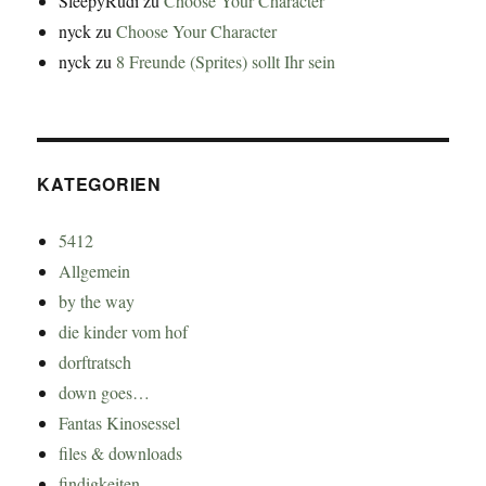
SleepyRudi
zu
Choose Your Character
nyck
zu
Choose Your Character
nyck
zu
8 Freunde (Sprites) sollt Ihr sein
KATEGORIEN
5412
Allgemein
by the way
die kinder vom hof
dorftratsch
down goes…
Fantas Kinosessel
files & downloads
findigkeiten