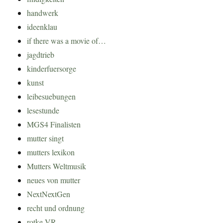
handwerk
ideenklau
if there was a movie of…
jagdtrieb
kinderfuersorge
kunst
leibesuebungen
lesestunde
MGS4 Finalisten
mutter singt
mutters lexikon
Mutters Weltmusik
neues von mutter
NextNextGen
recht und ordnung
rotke VR