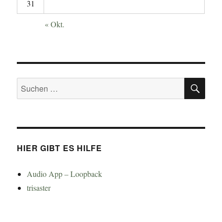
31
« Okt.
SU
Suchen
nach:
HIER GIBT ES HILFE
Audio App – Loopback
trisaster