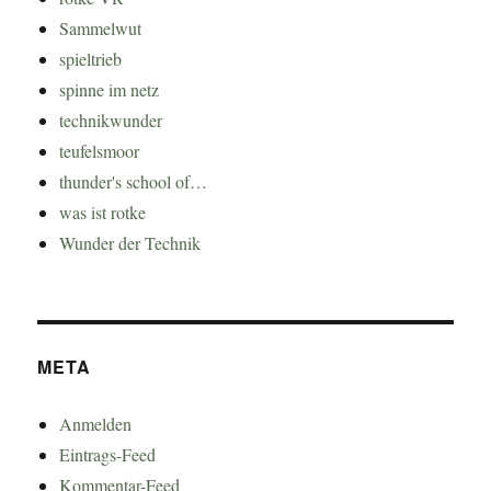
Sammelwut
spieltrieb
spinne im netz
technikwunder
teufelsmoor
thunder's school of…
was ist rotke
Wunder der Technik
META
Anmelden
Eintrags-Feed
Kommentar-Feed