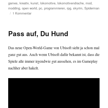
games
,
kreativ
,
kunst
,
lokomotive
,
lokomotivendrache
,
mod
,
modding
,
open world
,
pc
,
programmieren
,
rpg
,
skyrim
,
Spiderman
zu
1 Kommentar
Lokomotivendrache
Pass auf, Du Hund
Das neue Open-World-Game von Ubisoft sieht ja schon mal
ganz gut aus. Auch wenn Ubisoft dafür bekannt ist, dass die
Spiele alle immer irgendwie gut aussehen, es im Gameplay
nachher aber hakelt.