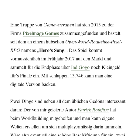
Eine Truppe von
Gameveteranen
hat sich 2015 zu der
Pixelmage Games
Firma
zusammengefunden und bastelt
seit dem an einem hübschen
Open-World-Roquelike-Pixel-
Hero’s Song
RPG
namens „
„. Das Spiel kommt
vorraussichtlich im Frühjahr 2017 auf den Markt und
sammelt für die Endphase über
IndiGogo
noch Kleingeld
für’s Finale ein. Mit schlappen 13.74€ kann man eine
digitale Version backen.
Zwei Dinge sind neben all dem üblichen Gedöns interessant
daran: Der von mir gefeierte Autor
Patrick Rothfuss
hat
beim Worldbuilding mitgeholfen und man kann eigene
Welten erstellen um sich multiplayermässig darin tummeln.
Wäre also eventuell eine schöne Beschäftigung für ein, zwei