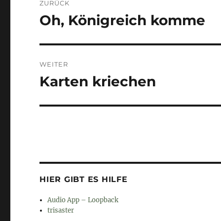
ZURÜCK
Oh, Königreich komme
Vorheriger
Beitrag:
WEITER
Karten kriechen
Nächster
Beitrag:
HIER GIBT ES HILFE
Audio App – Loopback
trisaster