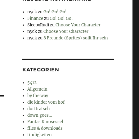
n
nyck
zu
Go! Go! Go!
Finance
zu
Go! Go! Go!
SleepyRudi
zu
Choose Your Character
nyck
zu
Choose Your Character
nyck
zu
8 Freunde (Sprites) sollt Ihr sein
KATEGORIEN
5412
Allgemein
by the way
die kinder vom hof
dorftratsch
down goes…
Fantas Kinosessel
files & downloads
findigkeiten