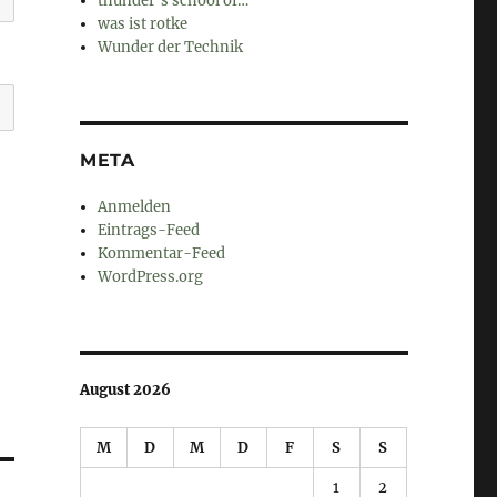
thunder's school of…
was ist rotke
Wunder der Technik
META
Anmelden
Eintrags-Feed
Kommentar-Feed
WordPress.org
August 2026
M
D
M
D
F
S
S
1
2