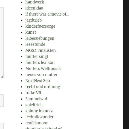
handwerk
ideenklau
if there was a movie of…
jagdtrieb
kinderfuersorge
kunst
leibesuebungen
lesestunde
MGS4 Finalisten
mutter singt
mutters lexikon
Mutters Weltmusik
neues von mutter
NextNextGen
recht und ordnung
rotke VR
Sammelwut
spieltrieb
spinne im netz
technikwunder
teufelsmoor